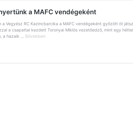
át nyertünk a MAFC vendégeként
 a Vegyész RC Kazincbarcika a MAFC vendégeként győzött öt játsz
azzal a csapattal kezdett Toronyai Miklós vezetőedző, mint egy hétte
Izgult
, a hazaik …
Bővebben:
valaki?
28:30-
as
ötödik
játszmát
nyertünk
a
MAFC
vendégeként