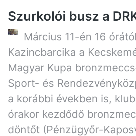
Szurkolói busz a DR
Március 11-én 16 órát
Kazincbarcika a Kecskemét
Magyar Kupa bronzmeccsé
Sport- és Rendezvényköz
a korábbi években is, klub
órakor kezdődő bronzmeccs
döntőt (Pénzügyőr-Kaposvá