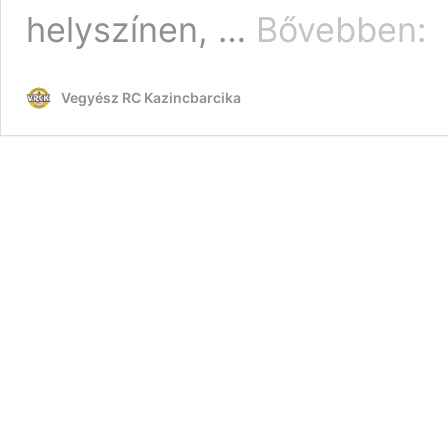
Szu
helyszínen, …
Bővebben:
bu
a
DR
Vegyész RC Kazincbarcika
Ma
Ku