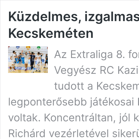
Küzdelmes, izgalma
Kecskeméten
Az Extraliga 8. f
Vegyész RC Kazi
tudott a Kecske
legponterősebb játékosai 
voltak. Koncentráltan, jól
Richárd vezérletével sike