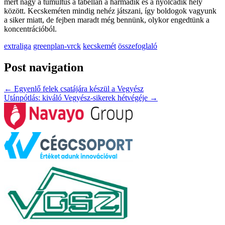
mert nagy a tumultus a tabellán a harmadik és a nyolcadik hely
között. Kecskeméten mindig nehéz játszani, így boldogok vagyunk
a siker miatt, de fejben maradt még bennünk, olykor engedtünk a
koncentrációból.
extraliga
greenplan-vrck
kecskemét
összefoglaló
Post navigation
←
Egyenlő felek csatájára készül a Vegyész
Utánpótlás: kiváló Vegyész-sikerek hétvégéje
→