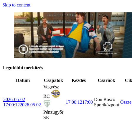
Skip to content
Legutóbbi mérkőzés
Dátum
Csapatok
Kezdés
Csarnok
Ci
Vegyész
RC
2026-05-02
Don Bosco
17:00:12
17:00
Össze
17:00:12
2026.05.02.
Sportközpont
Pénzügyőr
SE