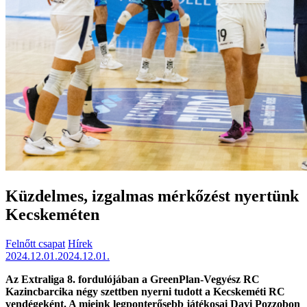
Küzdelmes, izgalmas mérkőzést nyertünk
Kecskeméten
Felnőtt csapat
Hírek
2024.12.01.
2024.12.01.
Az Extraliga 8. fordulójában a GreenPlan-Vegyész RC
Kazincbarcika négy szettben nyerni tudott a Kecskeméti RC
vendégeként. A mieink legponterősebb játékosai Davi Pozzobon