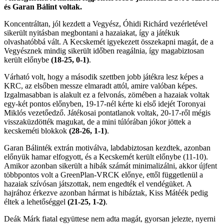
és Garan Bálint voltak.
Koncentráltan, jól kezdett a Vegyész, Óhidi Richárd vezérletével
sikerült nyitásban megbontani a hazaiakat, így a játékuk
olvashatóbbá vált. A Kecskemét igyekezett összekapni magát, de a
Vegyésznek mindig sikerült időben reagálnia, így magabiztosan
került előnybe
(18-25, 0-1)
.
Várható volt, hogy a második szettben jobb játékra lesz képes a
KRC, az elsőben messze elmaradt attól, amire valóban képes.
Izgalmasabban is alakult ez a felvonás, zömében a hazaiak voltak
egy-két pontos előnyben, 19-17-nél kérte ki első idejét Toronyai
Miklós vezetőedző. Játékosai pontatlanok voltak, 20-17-ről mégis
visszaküzdötték magukat, de a mini túlórában jókor jöttek a
kecskeméti blokkok
(28-26, 1-1)
.
Garan Bálinték extrán motiválva, labdabiztosan kezdtek, azonban
előnyük hamar elfogyott, és a Kecskemét került előnybe (11-10).
Amikor azonban sikerült a hibák számát minimalizálni, akkor újfent
többpontos volt a GreenPlan-VRCK előnye, ettől függetlenül a
hazaiak szívósan játszottak, nem engedték el vendégüket. A
hajrához érkezve azonban hármat is hibáztak, Kiss Mátéék pedig
éltek a lehetőséggel
(21-25, 1-2)
.
Deák Márk fiatal együttese nem adta magát, gyorsan jelezte, nyerni