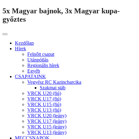
5x Magyar bajnok, 3x Magyar kupa-
győztes
Kezdőlap
Hírek
Felnőtt csapat
Utánpótlás
Regionális hírek
Egyéb
CSAPATAINK
Vegyész RC Kazincbarcika
Szakmai stáb
VRCK U20 (fiú)
VRCK U17 (fiú)
VRCK U15 (fiú)
VRCK U13 (fiú)
VRCK U20 (leány)
VRCK U17 (leány)
VRCK U15 (leány)
VRCK U13 (leány)
MECCSNAPOK