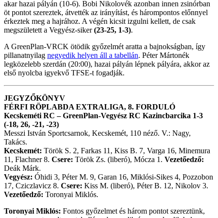
akar hazai pályán (10-6). Bobi Nikolovék azonban innen zsinórban
öt pontot szereztek, átvették az irányítást, és hárompontos előnnyel
érkeztek meg a hajrához. A végén kicsit izgulni kellett, de csak
megszületett a Vegyész-siker
(23-25, 1-3)
.
A GreenPlan-VRCK ötödik győzelmét aratta a bajnokságban, így
pillanatnyilag
negyedik helyen áll a tabellán
. Péter Mártonék
legközelebb szerdán (20:00), hazai pályán lépnek pályára, akkor az
első nyolcba igyekvő TFSE-t fogadják.
JEGYZŐKÖNYV
FÉRFI RÖPLABDA EXTRALIGA, 8. FORDULÓ
Kecskeméti RC – GreenPlan-Vegyész RC Kazincbarcika 1-3
(-18, 26, -21, -23)
Messzi István Sportcsarnok, Kecskemét, 110 néző. V.: Nagy,
Takács.
Kecskemét:
Török S. 2, Farkas 11, Kiss B. 7, Varga 16, Minemura
11, Flachner 8.
Csere:
Török Zs. (liberó), Mócza 1.
Vezetőedző:
Deák Márk.
Vegyész:
Óhidi 3, Péter M. 9, Garan 16, Miklósi-Sikes 4, Pozzobon
17, Cziczlavicz 8.
Csere:
Kiss M. (liberó), Péter B. 12, Nikolov 3.
Vezetőedző:
Toronyai Miklós.
Toronyai Miklós:
Fontos győzelmet és három pontot szereztünk,