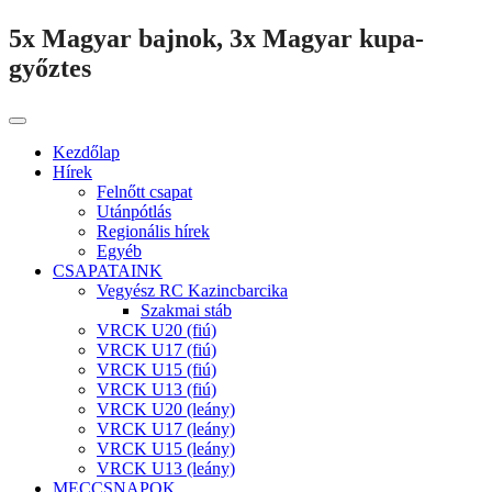
5x Magyar bajnok, 3x Magyar kupa-
győztes
Kezdőlap
Hírek
Felnőtt csapat
Utánpótlás
Regionális hírek
Egyéb
CSAPATAINK
Vegyész RC Kazincbarcika
Szakmai stáb
VRCK U20 (fiú)
VRCK U17 (fiú)
VRCK U15 (fiú)
VRCK U13 (fiú)
VRCK U20 (leány)
VRCK U17 (leány)
VRCK U15 (leány)
VRCK U13 (leány)
MECCSNAPOK