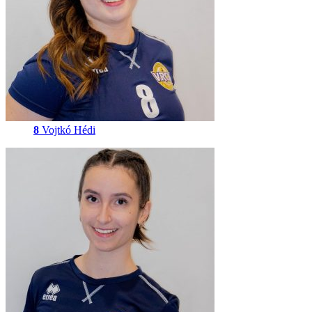
8
Vojtkó Hédi