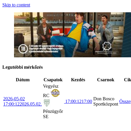
Skip to content
Legutóbbi mérkőzés
Dátum
Csapatok
Kezdés
Csarnok
Ci
Vegyész
RC
2026-05-02
Don Bosco
17:00:12
17:00
Össze
17:00:12
2026.05.02.
Sportközpont
Pénzügyőr
SE