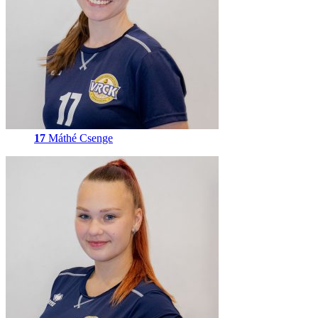
17
Máthé Csenge