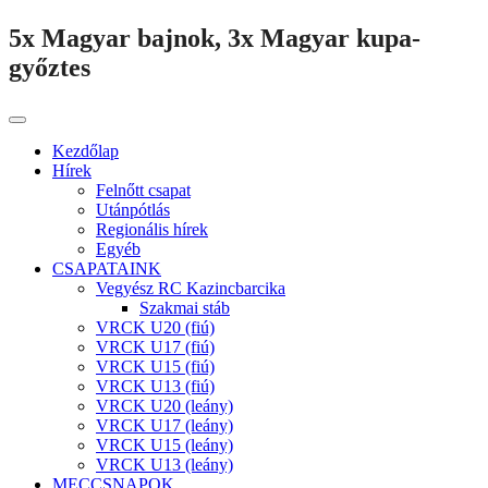
5x Magyar bajnok, 3x Magyar kupa-
győztes
Kezdőlap
Hírek
Felnőtt csapat
Utánpótlás
Regionális hírek
Egyéb
CSAPATAINK
Vegyész RC Kazincbarcika
Szakmai stáb
VRCK U20 (fiú)
VRCK U17 (fiú)
VRCK U15 (fiú)
VRCK U13 (fiú)
VRCK U20 (leány)
VRCK U17 (leány)
VRCK U15 (leány)
VRCK U13 (leány)
MECCSNAPOK