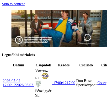
Skip to content
Legutóbbi mérkőzés
Dátum
Csapatok
Kezdés
Csarnok
Ci
Vegyész
RC
2026-05-02
Don Bosco
17:00:12
17:00
Össze
17:00:12
2026.05.02.
Sportközpont
Pénzügyőr
SE