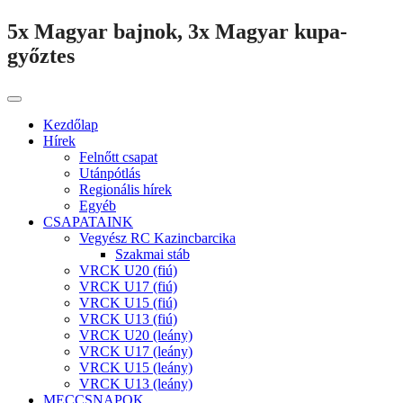
5x Magyar bajnok, 3x Magyar kupa-
győztes
Kezdőlap
Hírek
Felnőtt csapat
Utánpótlás
Regionális hírek
Egyéb
CSAPATAINK
Vegyész RC Kazincbarcika
Szakmai stáb
VRCK U20 (fiú)
VRCK U17 (fiú)
VRCK U15 (fiú)
VRCK U13 (fiú)
VRCK U20 (leány)
VRCK U17 (leány)
VRCK U15 (leány)
VRCK U13 (leány)
MECCSNAPOK