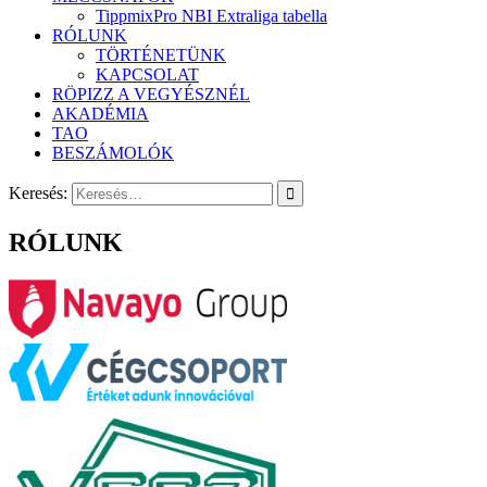
TippmixPro NBI Extraliga tabella
RÓLUNK
TÖRTÉNETÜNK
KAPCSOLAT
RÖPIZZ A VEGYÉSZNÉL
AKADÉMIA
TAO
BESZÁMOLÓK
Keresés:
RÓLUNK