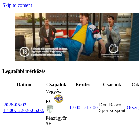
Skip to content
Legutóbbi mérkőzés
Dátum
Csapatok
Kezdés
Csarnok
Ci
Vegyész
RC
2026-05-02
Don Bosco
17:00:12
17:00
Össze
17:00:12
2026.05.02.
Sportközpont
Pénzügyőr
SE