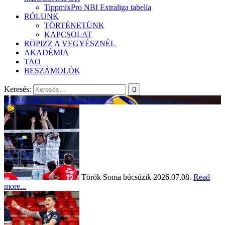
TippmixPro NBI Extraliga tabella
RÓLUNK
TÖRTÉNETÜNK
KAPCSOLAT
RÖPIZZ A VEGYÉSZNÉL
AKADÉMIA
TAO
BESZÁMOLÓK
Keresés:
2026.07.08.
Török Soma búcsúzik
Török Soma búcsúzik
2026.07.08.
Read
more...