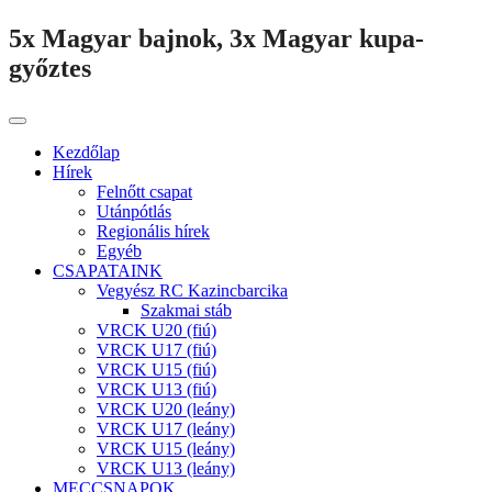
5x Magyar bajnok, 3x Magyar kupa-
győztes
Kezdőlap
Hírek
Felnőtt csapat
Utánpótlás
Regionális hírek
Egyéb
CSAPATAINK
Vegyész RC Kazincbarcika
Szakmai stáb
VRCK U20 (fiú)
VRCK U17 (fiú)
VRCK U15 (fiú)
VRCK U13 (fiú)
VRCK U20 (leány)
VRCK U17 (leány)
VRCK U15 (leány)
VRCK U13 (leány)
MECCSNAPOK