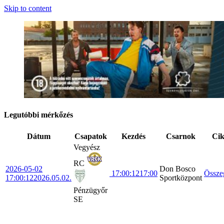
Skip to content
Legutóbbi mérkőzés
Dátum
Csapatok
Kezdés
Csarnok
Ci
Vegyész
RC
2026-05-02
Don Bosco
17:00:12
17:00
Össze
17:00:12
2026.05.02.
Sportközpont
Pénzügyőr
SE