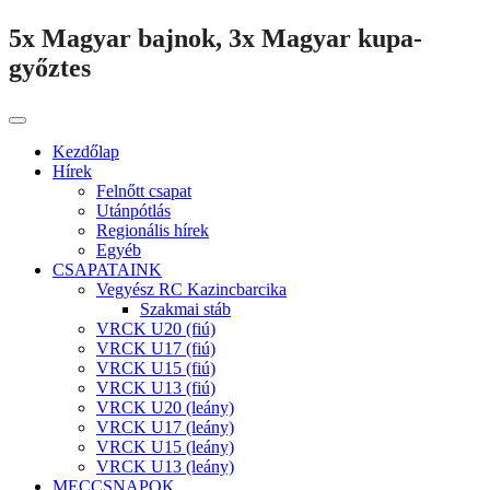
5x Magyar bajnok, 3x Magyar kupa-
győztes
Kezdőlap
Hírek
Felnőtt csapat
Utánpótlás
Regionális hírek
Egyéb
CSAPATAINK
Vegyész RC Kazincbarcika
Szakmai stáb
VRCK U20 (fiú)
VRCK U17 (fiú)
VRCK U15 (fiú)
VRCK U13 (fiú)
VRCK U20 (leány)
VRCK U17 (leány)
VRCK U15 (leány)
VRCK U13 (leány)
MECCSNAPOK