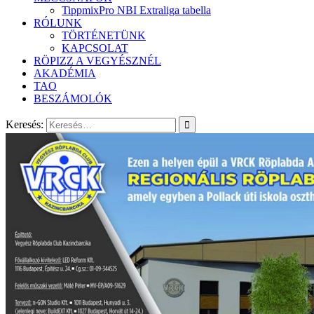
TippmixPro NBI Extraliga tabella
RÓLUNK
TÖRTÉNETÜNK
KAPCSOLAT
RÖPIZZ A VEGYÉSZNÉL
AKADÉMIA
TAO
BESZÁMOLÓK
Keresés: