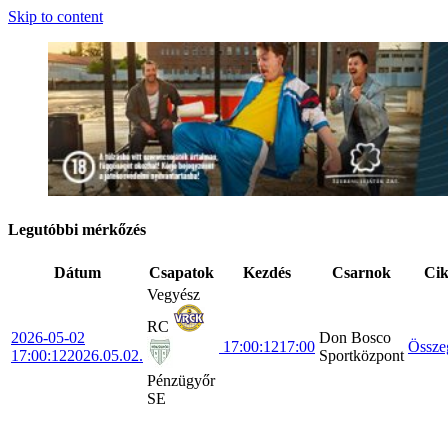
Skip to content
Legutóbbi mérkőzés
Dátum
Csapatok
Kezdés
Csarnok
Ci
Vegyész
RC
2026-05-02
Don Bosco
17:00:12
17:00
Össze
17:00:12
2026.05.02.
Sportközpont
Pénzügyőr
SE