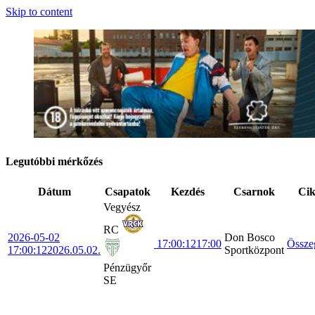
Skip to content
Legutóbbi mérkőzés
Dátum
Csapatok
Kezdés
Csarnok
Ci
Vegyész
RC
2026-05-02
Don Bosco
17:00:12
17:00
Össze
17:00:12
2026.05.02.
Sportközpont
Pénzügyőr
SE