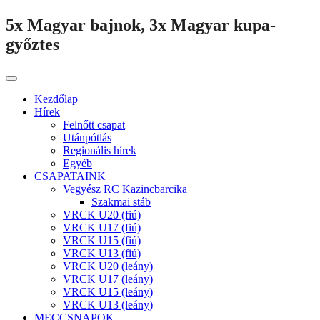
5x Magyar bajnok, 3x Magyar kupa-
győztes
Kezdőlap
Hírek
Felnőtt csapat
Utánpótlás
Regionális hírek
Egyéb
CSAPATAINK
Vegyész RC Kazincbarcika
Szakmai stáb
VRCK U20 (fiú)
VRCK U17 (fiú)
VRCK U15 (fiú)
VRCK U13 (fiú)
VRCK U20 (leány)
VRCK U17 (leány)
VRCK U15 (leány)
VRCK U13 (leány)
MECCSNAPOK