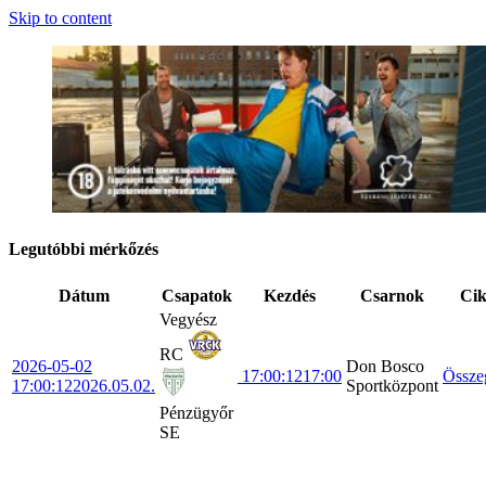
Skip to content
Legutóbbi mérkőzés
Dátum
Csapatok
Kezdés
Csarnok
Ci
Vegyész
RC
2026-05-02
Don Bosco
17:00:12
17:00
Össze
17:00:12
2026.05.02.
Sportközpont
Pénzügyőr
SE