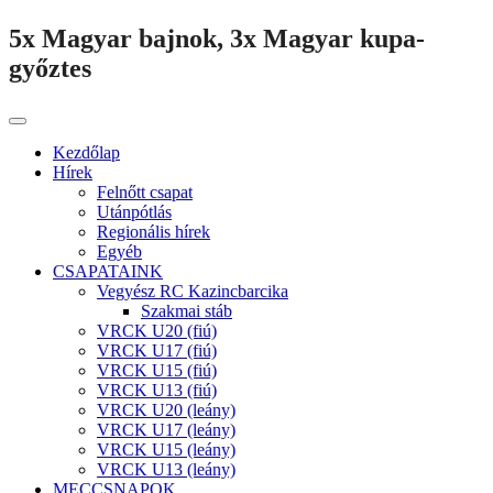
5x Magyar bajnok, 3x Magyar kupa-
győztes
Kezdőlap
Hírek
Felnőtt csapat
Utánpótlás
Regionális hírek
Egyéb
CSAPATAINK
Vegyész RC Kazincbarcika
Szakmai stáb
VRCK U20 (fiú)
VRCK U17 (fiú)
VRCK U15 (fiú)
VRCK U13 (fiú)
VRCK U20 (leány)
VRCK U17 (leány)
VRCK U15 (leány)
VRCK U13 (leány)
MECCSNAPOK