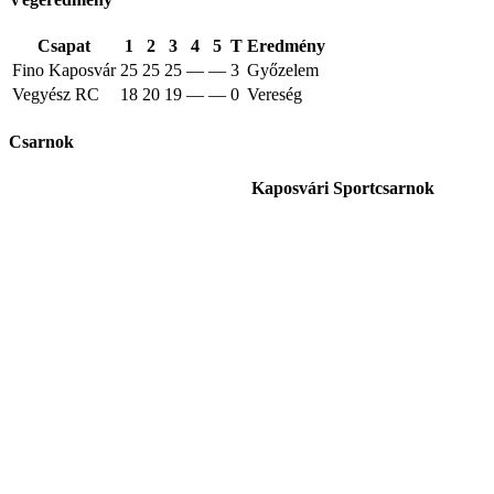
Csapat
1
2
3
4
5
T
Eredmény
Fino Kaposvár
25
25
25
—
—
3
Győzelem
Vegyész RC
18
20
19
—
—
0
Vereség
Csarnok
Kaposvári Sportcsarnok