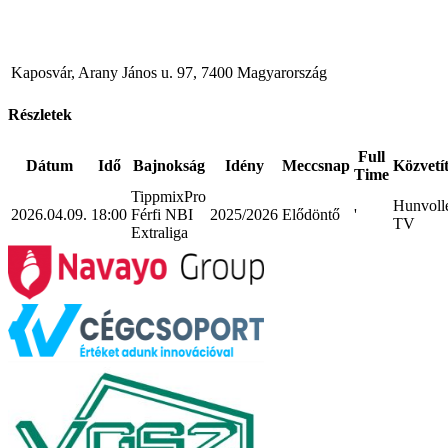
Kaposvár, Arany János u. 97, 7400 Magyarország
Részletek
Full
Dátum
Idő
Bajnokság
Idény
Meccsnap
Közvetí
Time
TippmixPro
Hunvoll
2026.04.09.
18:00
Férfi NBI
2025/2026
Elődöntő
'
TV
Extraliga