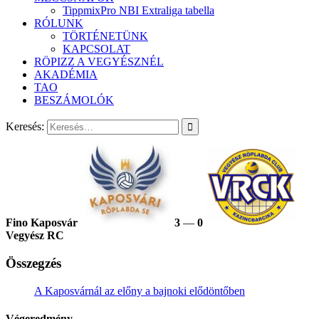
TippmixPro NBI Extraliga tabella
RÓLUNK
TÖRTÉNETÜNK
KAPCSOLAT
RÖPIZZ A VEGYÉSZNÉL
AKADÉMIA
TAO
BESZÁMOLÓK
Keresés:
Fino Kaposvár
3
—
0
Vegyész RC
Összegzés
A Kaposvárnál az előny a bajnoki elődöntőben
Végeredmény