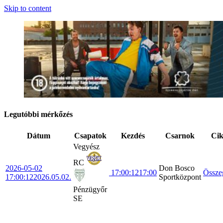
Skip to content
Legutóbbi mérkőzés
Dátum
Csapatok
Kezdés
Csarnok
Ci
Vegyész
RC
2026-05-02
Don Bosco
17:00:12
17:00
Össze
17:00:12
2026.05.02.
Sportközpont
Pénzügyőr
SE