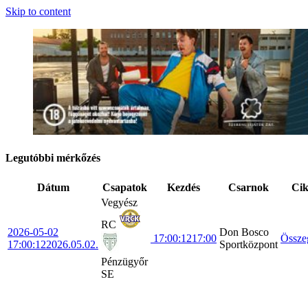
Skip to content
Legutóbbi mérkőzés
Dátum
Csapatok
Kezdés
Csarnok
Ci
Vegyész
RC
2026-05-02
Don Bosco
17:00:12
17:00
Össze
17:00:12
2026.05.02.
Sportközpont
Pénzügyőr
SE