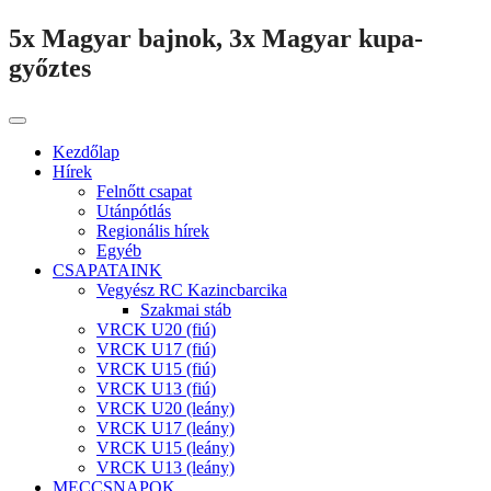
5x Magyar bajnok, 3x Magyar kupa-
győztes
Kezdőlap
Hírek
Felnőtt csapat
Utánpótlás
Regionális hírek
Egyéb
CSAPATAINK
Vegyész RC Kazincbarcika
Szakmai stáb
VRCK U20 (fiú)
VRCK U17 (fiú)
VRCK U15 (fiú)
VRCK U13 (fiú)
VRCK U20 (leány)
VRCK U17 (leány)
VRCK U15 (leány)
VRCK U13 (leány)
MECCSNAPOK