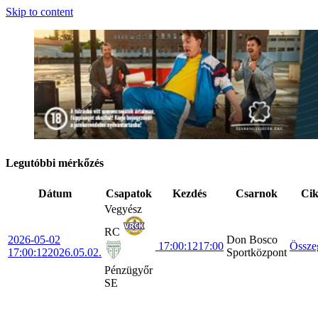
Skip to content
Legutóbbi mérkőzés
Dátum
Csapatok
Kezdés
Csarnok
Ci
Vegyész
RC
2026-05-02
Don Bosco
17:00:12
17:00
Össze
17:00:12
2026.05.02.
Sportközpont
Pénzügyőr
SE