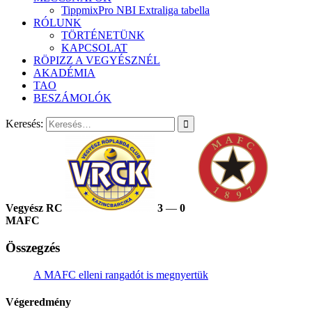
TippmixPro NBI Extraliga tabella
RÓLUNK
TÖRTÉNETÜNK
KAPCSOLAT
RÖPIZZ A VEGYÉSZNÉL
AKADÉMIA
TAO
BESZÁMOLÓK
Keresés:
Vegyész RC
3
—
0
MAFC
Összegzés
A MAFC elleni rangadót is megnyertük
Végeredmény