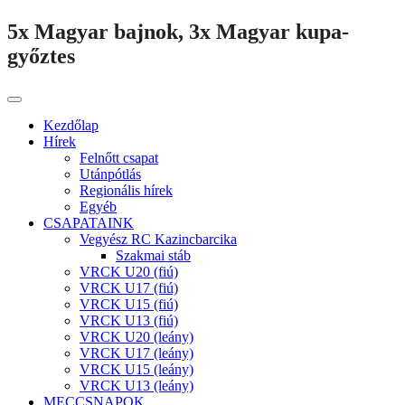
5x Magyar bajnok, 3x Magyar kupa-
győztes
Kezdőlap
Hírek
Felnőtt csapat
Utánpótlás
Regionális hírek
Egyéb
CSAPATAINK
Vegyész RC Kazincbarcika
Szakmai stáb
VRCK U20 (fiú)
VRCK U17 (fiú)
VRCK U15 (fiú)
VRCK U13 (fiú)
VRCK U20 (leány)
VRCK U17 (leány)
VRCK U15 (leány)
VRCK U13 (leány)
MECCSNAPOK