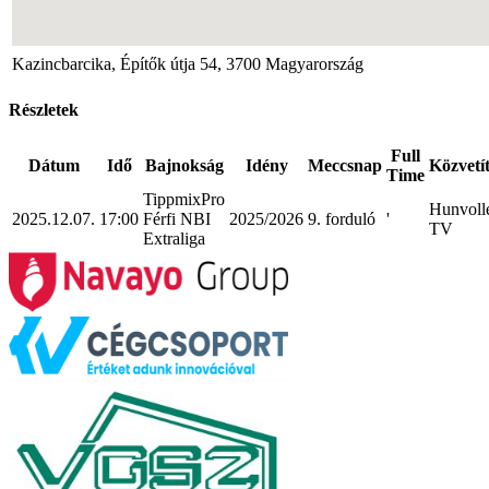
Kazincbarcika, Építők útja 54, 3700 Magyarország
Részletek
Full
Dátum
Idő
Bajnokság
Idény
Meccsnap
Közvetí
Time
TippmixPro
Hunvoll
2025.12.07.
17:00
Férfi NBI
2025/2026
9. forduló
'
TV
Extraliga