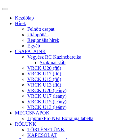
Kezdőlap
Hírek
Felnőtt csapat
Utánpótlás
Regionális hírek
Egyéb
CSAPATAINK
Vegyész RC Kazincbarcika
Szakmai stáb
VRCK U20 (fiú)
VRCK U17 (fiú)
VRCK U15 (fiú)
VRCK U13 (fiú)
VRCK U20 (leány)
VRCK U17 (leány)
VRCK U15 (leány)
VRCK U13 (leány)
MECCSNAPOK
TippmixPro NBI Extraliga tabella
RÓLUNK
TÖRTÉNETÜNK
KAPCSOLAT