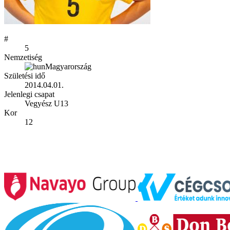
#
5
Nemzetiség
Magyarország
Születési idő
2014.04.01.
Jelenlegi csapat
Vegyész U13
Kor
12