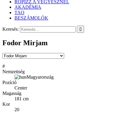
RÖPIZZ A VEGYÉSZNÉL
AKADÉMIA
TAO
BESZÁMOLÓK
Keresés:
Fodor Mirjam
#
Nemzetiség
Magyarország
Pozíció
Center
Magasság
181 cm
Kor
20