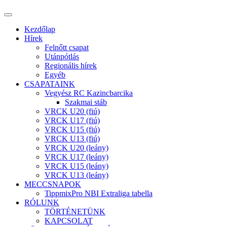
Kezdőlap
Hírek
Felnőtt csapat
Utánpótlás
Regionális hírek
Egyéb
CSAPATAINK
Vegyész RC Kazincbarcika
Szakmai stáb
VRCK U20 (fiú)
VRCK U17 (fiú)
VRCK U15 (fiú)
VRCK U13 (fiú)
VRCK U20 (leány)
VRCK U17 (leány)
VRCK U15 (leány)
VRCK U13 (leány)
MECCSNAPOK
TippmixPro NBI Extraliga tabella
RÓLUNK
TÖRTÉNETÜNK
KAPCSOLAT