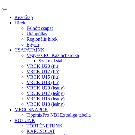
Kezdőlap
Hírek
Felnőtt csapat
Utánpótlás
Regionális hírek
Egyéb
CSAPATAINK
Vegyész RC Kazincbarcika
Szakmai stáb
VRCK U20 (fiú)
VRCK U17 (fiú)
VRCK U15 (fiú)
VRCK U13 (fiú)
VRCK U20 (leány)
VRCK U17 (leány)
VRCK U15 (leány)
VRCK U13 (leány)
MECCSNAPOK
TippmixPro NBI Extraliga tabella
RÓLUNK
TÖRTÉNETÜNK
KAPCSOLAT