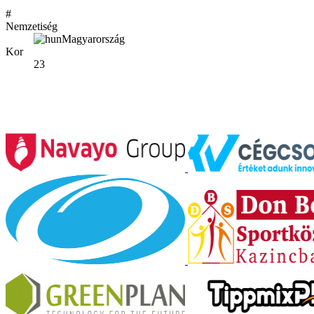
#
Nemzetiség
Magyarország
Kor
23