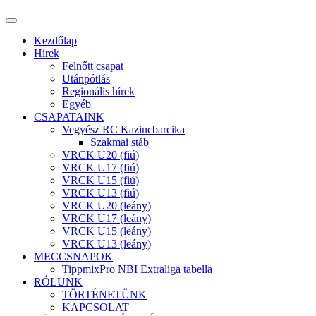
Kezdőlap
Hírek
Felnőtt csapat
Utánpótlás
Regionális hírek
Egyéb
CSAPATAINK
Vegyész RC Kazincbarcika
Szakmai stáb
VRCK U20 (fiú)
VRCK U17 (fiú)
VRCK U15 (fiú)
VRCK U13 (fiú)
VRCK U20 (leány)
VRCK U17 (leány)
VRCK U15 (leány)
VRCK U13 (leány)
MECCSNAPOK
TippmixPro NBI Extraliga tabella
RÓLUNK
TÖRTÉNETÜNK
KAPCSOLAT