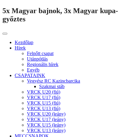
5x Magyar bajnok, 3x Magyar kupa-
győztes
Kezdőlap
Hírek
Felnőtt csapat
Utánpótlás
Regionális hírek
Egyéb
CSAPATAINK
Vegyész RC Kazincbarcika
Szakmai stáb
VRCK U20 (fiú)
VRCK U17 (fiú)
VRCK U15 (fiú)
VRCK U13 (fiú)
VRCK U20 (leány)
VRCK U17 (leány)
VRCK U15 (leány)
VRCK U13 (leány)
MECCSNAPOK