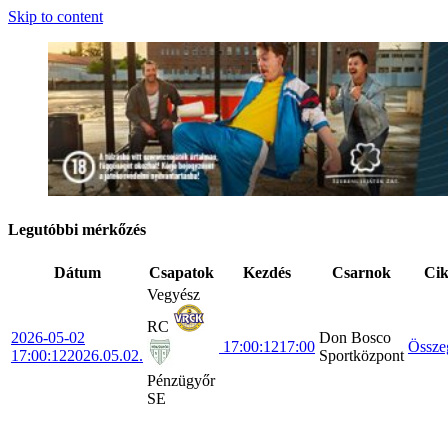
Skip to content
Legutóbbi mérkőzés
Dátum
Csapatok
Kezdés
Csarnok
Ci
Vegyész
RC
2026-05-02
Don Bosco
17:00:12
17:00
Össze
17:00:12
2026.05.02.
Sportközpont
Pénzügyőr
SE