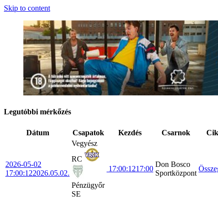
Skip to content
Legutóbbi mérkőzés
Dátum
Csapatok
Kezdés
Csarnok
Ci
Vegyész
RC
2026-05-02
Don Bosco
17:00:12
17:00
Össze
17:00:12
2026.05.02.
Sportközpont
Pénzügyőr
SE