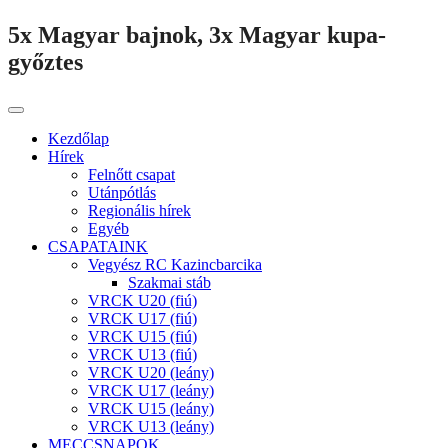
5x Magyar bajnok, 3x Magyar kupa-
győztes
Kezdőlap
Hírek
Felnőtt csapat
Utánpótlás
Regionális hírek
Egyéb
CSAPATAINK
Vegyész RC Kazincbarcika
Szakmai stáb
VRCK U20 (fiú)
VRCK U17 (fiú)
VRCK U15 (fiú)
VRCK U13 (fiú)
VRCK U20 (leány)
VRCK U17 (leány)
VRCK U15 (leány)
VRCK U13 (leány)
MECCSNAPOK