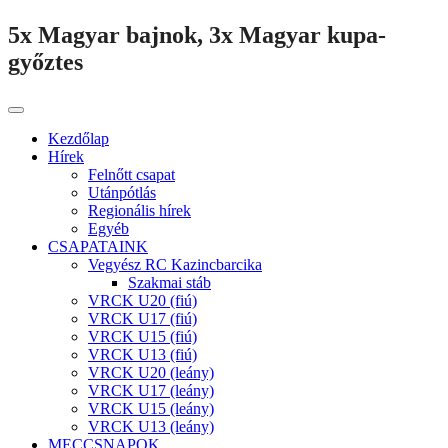
5x Magyar bajnok, 3x Magyar kupa-
győztes
Kezdőlap
Hírek
Felnőtt csapat
Utánpótlás
Regionális hírek
Egyéb
CSAPATAINK
Vegyész RC Kazincbarcika
Szakmai stáb
VRCK U20 (fiú)
VRCK U17 (fiú)
VRCK U15 (fiú)
VRCK U13 (fiú)
VRCK U20 (leány)
VRCK U17 (leány)
VRCK U15 (leány)
VRCK U13 (leány)
MECCSNAPOK