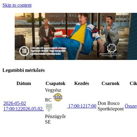
Skip to content
Legutóbbi mérkőzés
Dátum
Csapatok
Kezdés
Csarnok
Ci
Vegyész
RC
2026-05-02
Don Bosco
17:00:12
17:00
Össze
17:00:12
2026.05.02.
Sportközpont
Pénzügyőr
SE