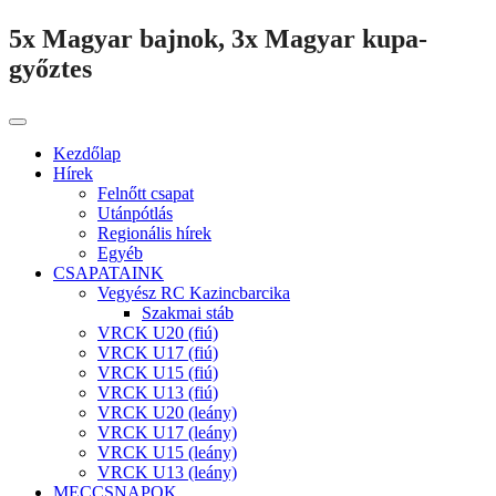
5x Magyar bajnok, 3x Magyar kupa-
győztes
Kezdőlap
Hírek
Felnőtt csapat
Utánpótlás
Regionális hírek
Egyéb
CSAPATAINK
Vegyész RC Kazincbarcika
Szakmai stáb
VRCK U20 (fiú)
VRCK U17 (fiú)
VRCK U15 (fiú)
VRCK U13 (fiú)
VRCK U20 (leány)
VRCK U17 (leány)
VRCK U15 (leány)
VRCK U13 (leány)
MECCSNAPOK