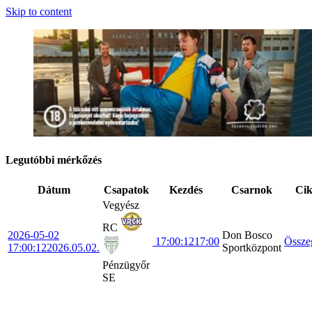
Skip to content
Legutóbbi mérkőzés
Dátum
Csapatok
Kezdés
Csarnok
Ci
Vegyész
RC
2026-05-02
Don Bosco
17:00:12
17:00
Össze
17:00:12
2026.05.02.
Sportközpont
Pénzügyőr
SE