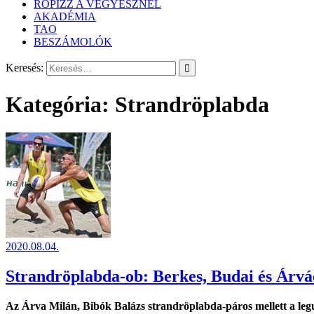
RÖPIZZ A VEGYÉSZNÉL
AKADÉMIA
TAO
BESZÁMOLÓK
Keresés:
Kategória:
Strandröplabda
2020.08.04.
Strandröplabda-ob: Berkes, Budai és Árváé
Az Árva Milán, Bibók Balázs strandröplabda-páros mellett a leg