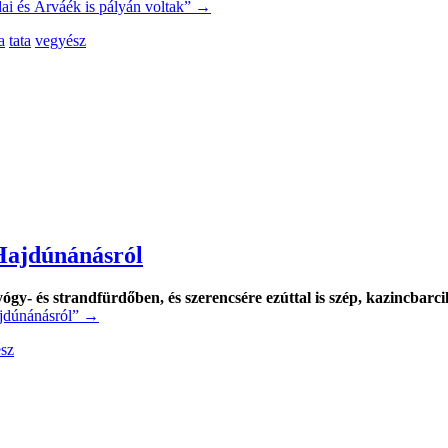
ai és Árváék is pályán voltak”
→
a
tata
vegyész
Hajdúnánásról
gy- és strandfürdőben, és szerencsére ezúttal is szép, kazincbarci
jdúnánásról”
→
sz