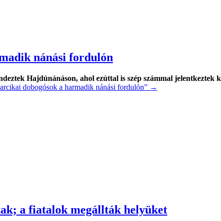
madik nánási fordulón
eztek Hajdúnánáson, ahol ezúttal is szép számmal jelentkeztek ka
barcikai dobogósok a harmadik nánási fordulón”
→
ak; a fiatalok megállták helyüket