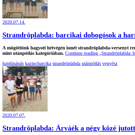
2020.07.14.
Strandröplabda: barcikai dobogósok a har
A mögöttünk hagyott hétvégén ismét strandröplabda-versenyt rend
mint utánpótlás kategóriában.
Continue reading
„Strandröplabda: 
hajdúnánás
kazincbarcika
strandröplabda
utánpótlás
vegyész
2020.07.07.
Strandröplabda: Árváék a négy közé jutott