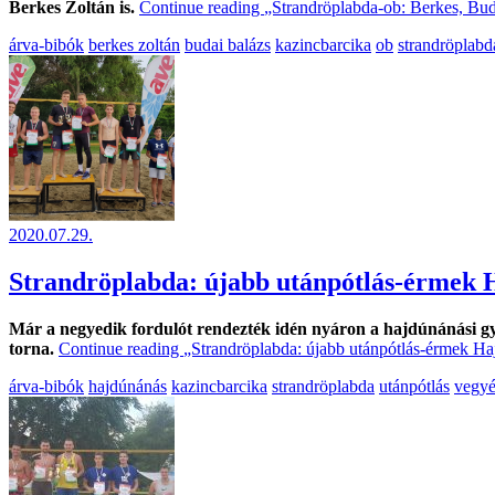
Berkes Zoltán is.
Continue reading
„Strandröplabda-ob: Berkes, Bud
árva-bibók
berkes zoltán
budai balázs
kazincbarcika
ob
strandröplabd
2020.07.29.
Strandröplabda: újabb utánpótlás-érmek 
Már a negyedik fordulót rendezték idén nyáron a hajdúnánási gyó
torna.
Continue reading
„Strandröplabda: újabb utánpótlás-érmek Ha
árva-bibók
hajdúnánás
kazincbarcika
strandröplabda
utánpótlás
vegyé