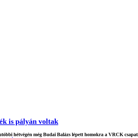
k is pályán voltak
utóbbi hétvégén még Budai Balázs lépett homokra a VRCK csapatáb