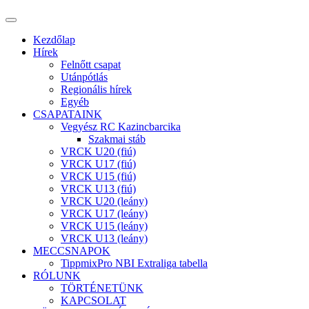
Kezdőlap
Hírek
Felnőtt csapat
Utánpótlás
Regionális hírek
Egyéb
CSAPATAINK
Vegyész RC Kazincbarcika
Szakmai stáb
VRCK U20 (fiú)
VRCK U17 (fiú)
VRCK U15 (fiú)
VRCK U13 (fiú)
VRCK U20 (leány)
VRCK U17 (leány)
VRCK U15 (leány)
VRCK U13 (leány)
MECCSNAPOK
TippmixPro NBI Extraliga tabella
RÓLUNK
TÖRTÉNETÜNK
KAPCSOLAT