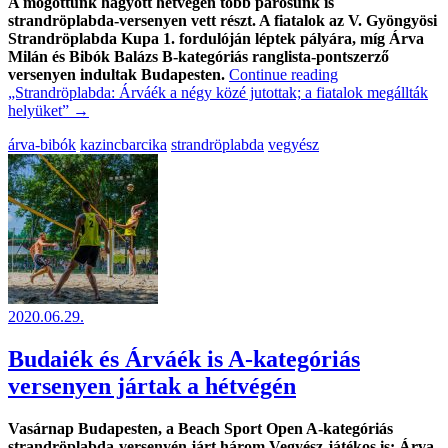
A mögöttünk hagyott hétvégén több párosunk is
strandröplabda-versenyen vett részt. A fiatalok az V. Gyöngyösi
Strandröplabda Kupa 1. fordulóján léptek pályára, míg Árva
Milán és Bibók Balázs B-kategóriás ranglista-pontszerző
versenyen indultak Budapesten.
Continue reading
„Strandröplabda: Árváék a négy közé jutottak; a fiatalok megállták
helyüket”
→
árva-bibók
kazincbarcika
strandröplabda
vegyész
2020.06.29.
Budaiék és Árváék is A-kategóriás
versenyen jártak a hétvégén
Vasárnap Budapesten, a Beach Sport Open A-kategóriás
strandröplabda-versenyén járt három Vegyész-játékos is: Árva