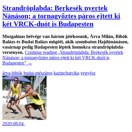
Strandröplabda: Berkesék nyertek
Nánáson; a tornagyőztes páros ejtett ki
két VRCK-duót is Budapesten
Mozgalmas hétvége van három játékosunk, Árva Milán, Bibók
Balázs és Budai Balázs mögött, akik szombaton Hajdúnánáson,
vasárnap pedig Budapesten léptek homokra strandröplabda-
versenyen.
Continue reading
„Strandröplabda: Berkesék nyertek
Nánáson; a tornagyőztes páros ejtett ki két VRCK-duót is
Budapesten”
→
árva-bibók
budai-mészáros
kazincbarcika
vegyész
2020.08.04.