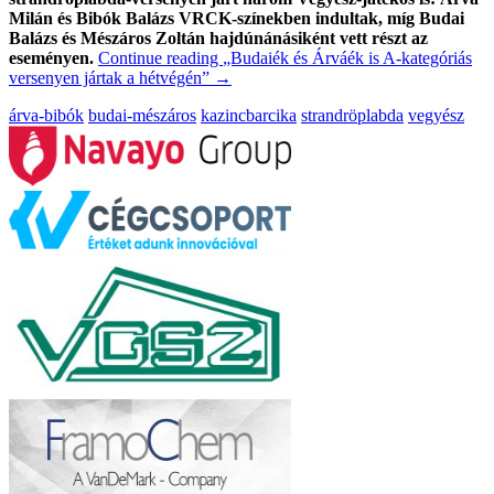
Milán és Bibók Balázs VRCK-színekben indultak, míg Budai
Balázs és Mészáros Zoltán hajdúnánásiként vett részt az
eseményen.
Continue reading
„Budaiék és Árváék is A-kategóriás
versenyen jártak a hétvégén”
→
árva-bibók
budai-mészáros
kazincbarcika
strandröplabda
vegyész