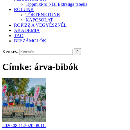
TippmixPro NBI Extraliga tabella
RÓLUNK
TÖRTÉNETÜNK
KAPCSOLAT
RÖPIZZ A VEGYÉSZNÉL
AKADÉMIA
TAO
BESZÁMOLÓK
Keresés:
Címke:
árva-bibók
2020.08.11.
2020.08.11.