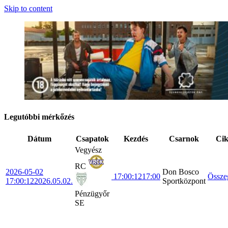
Skip to content
Legutóbbi mérkőzés
Dátum
Csapatok
Kezdés
Csarnok
Ci
Vegyész
RC
2026-05-02
Don Bosco
17:00:12
17:00
Össze
17:00:12
2026.05.02.
Sportközpont
Pénzügyőr
SE