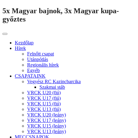
5x Magyar bajnok, 3x Magyar kupa-
győztes
Kezdőlap
Hírek
Felnőtt csapat
Utánpótlás
Regionális hírek
Egyéb
CSAPATAINK
Vegyész RC Kazincbarcika
Szakmai stáb
VRCK U20 (fiú)
VRCK U17 (fiú)
VRCK U15 (fiú)
VRCK U13 (fiú)
VRCK U20 (leány)
VRCK U17 (leány)
VRCK U15 (leány)
VRCK U13 (leány)
MECCSNAPOK