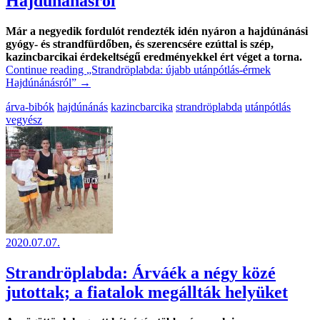
Hajdúnánásról
Már a negyedik fordulót rendezték idén nyáron a hajdúnánási
gyógy- és strandfürdőben, és szerencsére ezúttal is szép,
kazincbarcikai érdekeltségű eredményekkel ért véget a torna.
Continue reading
„Strandröplabda: újabb utánpótlás-érmek
Hajdúnánásról”
→
árva-bibók
hajdúnánás
kazincbarcika
strandröplabda
utánpótlás
vegyész
2020.07.07.
Strandröplabda: Árváék a négy közé
jutottak; a fiatalok megállták helyüket