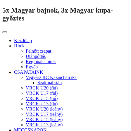
5x Magyar bajnok, 3x Magyar kupa-
győztes
Kezdőlap
Hírek
Felnőtt csapat
Utánpótlás
Regionális hírek
Egyéb
CSAPATAINK
Vegyész RC Kazincbarcika
Szakmai stáb
VRCK U20 (fiú)
VRCK U17 (fiú)
VRCK U15 (fiú)
VRCK U13 (fiú)
VRCK U20 (leány)
VRCK U17 (leány)
VRCK U15 (leány)
VRCK U13 (leány)
MECCSNAPOK