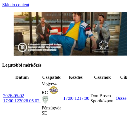
Skip to content
Legutóbbi mérkőzés
Dátum
Csapatok
Kezdés
Csarnok
Ci
Vegyész
RC
2026-05-02
Don Bosco
17:00:12
17:00
Össze
17:00:12
2026.05.02.
Sportközpont
Pénzügyőr
SE