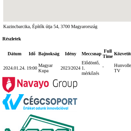
Kazincbarcika, Építők útja 54, 3700 Magyarország
Részletek
Full
Dátum
Idő
Bajnokság
Idény
Meccsnap
Közvetít
Time
Elődöntő,
Magyar
Hunvoll
2024.01.24.
19:00
2023/2024
1.
'
Kupa
TV
mérkőzés