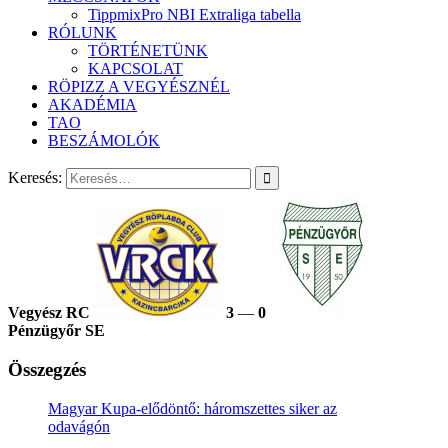
TippmixPro NBI Extraliga tabella
RÓLUNK
TÖRTÉNETÜNK
KAPCSOLAT
RÖPIZZ A VEGYÉSZNÉL
AKADÉMIA
TAO
BESZÁMOLÓK
Keresés:
Vegyész RC
3
—
0
Pénzügyőr SE
Összegzés
Magyar Kupa-elődöntő: háromszettes siker az
odavágón