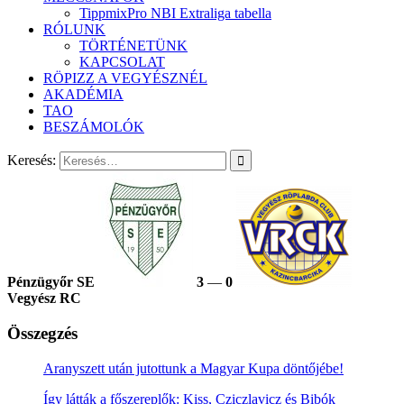
TippmixPro NBI Extraliga tabella
RÓLUNK
TÖRTÉNETÜNK
KAPCSOLAT
RÖPIZZ A VEGYÉSZNÉL
AKADÉMIA
TAO
BESZÁMOLÓK
Keresés:
Pénzügyőr SE
3
—
0
Vegyész RC
Összegzés
Aranyszett után jutottunk a Magyar Kupa döntőjébe!
Így látták a főszereplők: Kiss, Cziczlavicz és Bibók