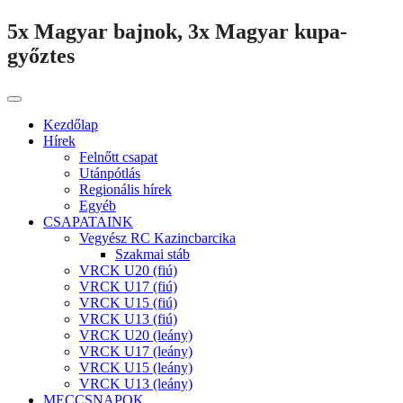
5x Magyar bajnok, 3x Magyar kupa-
győztes
Kezdőlap
Hírek
Felnőtt csapat
Utánpótlás
Regionális hírek
Egyéb
CSAPATAINK
Vegyész RC Kazincbarcika
Szakmai stáb
VRCK U20 (fiú)
VRCK U17 (fiú)
VRCK U15 (fiú)
VRCK U13 (fiú)
VRCK U20 (leány)
VRCK U17 (leány)
VRCK U15 (leány)
VRCK U13 (leány)
MECCSNAPOK