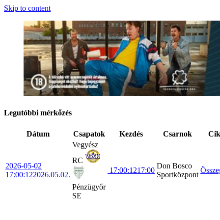
Skip to content
Legutóbbi mérkőzés
Dátum
Csapatok
Kezdés
Csarnok
Ci
Vegyész
RC
2026-05-02
Don Bosco
17:00:12
17:00
Össze
17:00:12
2026.05.02.
Sportközpont
Pénzügyőr
SE