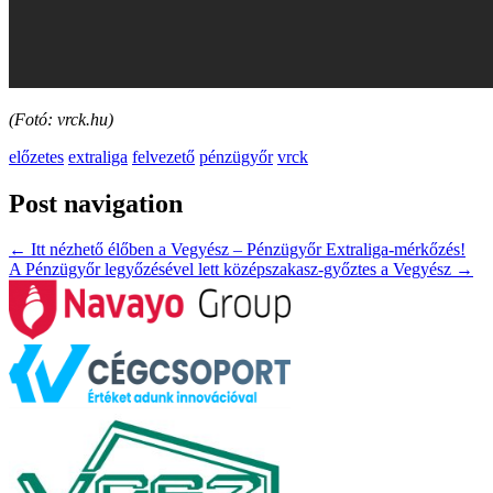
(Fotó: vrck.hu)
előzetes
extraliga
felvezető
pénzügyőr
vrck
Post navigation
←
Itt nézhető élőben a Vegyész – Pénzügyőr Extraliga-mérkőzés!
A Pénzügyőr legyőzésével lett középszakasz-győztes a Vegyész
→