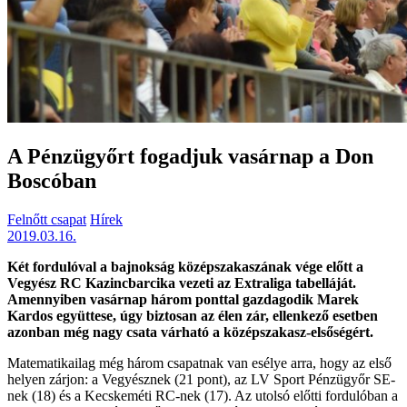
A Pénzügyőrt fogadjuk vasárnap a Don
Boscóban
Felnőtt csapat
Hírek
2019.03.16.
Két fordulóval a bajnokság középszakaszának vége előtt a
Vegyész RC Kazincbarcika vezeti az Extraliga tabelláját.
Amennyiben vasárnap három ponttal gazdagodik Marek
Kardos együttese, úgy biztosan az élen zár, ellenkező esetben
azonban még nagy csata várható a középszakasz-elsőségért.
Matematikailag még három csapatnak van esélye arra, hogy az első
helyen zárjon: a Vegyésznek (21 pont), az LV Sport Pénzügyőr SE-
nek (18) és a Kecskeméti RC-nek (17). Az utolsó előtti fordulóban a