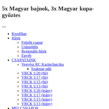
5x Magyar bajnok, 3x Magyar kupa-
győztes
Kezdőlap
Hírek
Felnőtt csapat
Utánpótlás
Regionális hírek
Egyéb
CSAPATAINK
Vegyész RC Kazincbarcika
Szakmai stáb
VRCK U20 (fiú)
VRCK U17 (fiú)
VRCK U15 (fiú)
VRCK U13 (fiú)
VRCK U20 (leány)
VRCK U17 (leány)
VRCK U15 (leány)
VRCK U13 (leány)
MECCSNAPOK