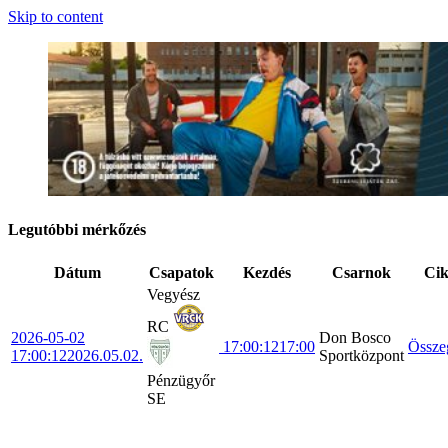
Skip to content
Legutóbbi mérkőzés
Dátum
Csapatok
Kezdés
Csarnok
Ci
Vegyész
RC
2026-05-02
Don Bosco
17:00:12
17:00
Össze
17:00:12
2026.05.02.
Sportközpont
Pénzügyőr
SE