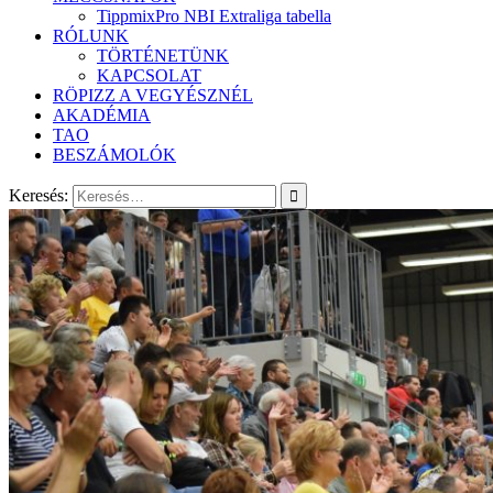
TippmixPro NBI Extraliga tabella
RÓLUNK
TÖRTÉNETÜNK
KAPCSOLAT
RÖPIZZ A VEGYÉSZNÉL
AKADÉMIA
TAO
BESZÁMOLÓK
Keresés: