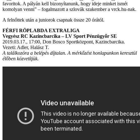
favoritok. A pályán kell bizonyítanunk, hogy ideje minket ismét
komolyan venni” – fogalmazott a szlovák szakember a vrck.hu-nak.
A felnőttek után a juniorok csapnak össze 20 órától.
FÉRFI RÖPLABDA EXTRALIGA
Vegyész RC Kazincbarcika – LV Sport Pénzügyőr SE
2019.03.17., 17:00, Don Bosco Sportközpont, Kazincbarcika.
Vezeti: Adler, Halász T.
A találkozóra a belépés díjtalan. A mérkőzést honlapunkon keresztül
élőben közvetítjük.