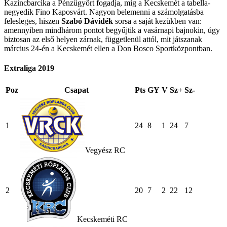
Kazincbarcika a Pénzügyőrt fogadja, míg a Kecskemét a tabella-
negyedik Fino Kaposvárt. Nagyon belemenni a számolgatásba
felesleges, hiszen
Szabó Dávidék
sorsa a saját kezükben van:
amennyiben mindhárom pontot begyűjtik a vasárnapi bajnokin, úgy
biztosan az első helyen zárnak, függetlenül attól, mit játszanak
március 24-én a Kecskemét ellen a Don Bosco Sportközpontban.
Extraliga 2019
Poz
Csapat
Pts
GY
V
Sz+
Sz-
1
24
8
1
24
7
Vegyész RC
2
20
7
2
22
12
Kecskeméti RC