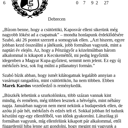
6
0
7
9
2
27
Debrecen
„Bízom benne, hogy a csütörtöki, Kaposvár elleni sikerünk még
nagyobb lökést ad a csapatnak” – mondta honlapunk érdeklődésére
Szabó, aki 26 pontot szerzett a somogyiak ellen. „Azt hiszem, egyre
jobban kezd összeállni a játékunk, jobb formában vagyunk, mint a
naptári év elején. Az, hogy a Pénzügyőr a közelmúltban három
alkalommal is kikapott a Kecskeméttől, mi pedig legyőztük
idegenben a Magyar Kupa-győztest, semmit nem jelent. Ez egy új
mérkőzés lesz, sok fog múlni a pillanatnyi formán.”
Szabó bízik abban, hogy ismét kilátogatnak legalább annyian a
vasárnapi rangadóra, mint csütörtökön, ha nem többen. Ebben
Marek Kardos
vezetőedző is reménykedik.
„Büszkék lehetünk a szurkolóinkra, több százan vannak kint
mindig, és remélem, még többen lesznek a hétvégén, mint néhány
napja. Januárban nagyon nem ment nekünk a budapestiek ellen, de
azóta jó pár hét, mérkőzés és edzés telt el. Sokkal jobban fel tudunk
készülni egy-egy ellenfélből, van időnk gyakorolni. Látszólag jó
formában vagyunk, míg ellenfelünk kikapott pár alkalommal, ettől
függetlenül hiba lenne azt gondolni, hogy megint mi vagyunk a