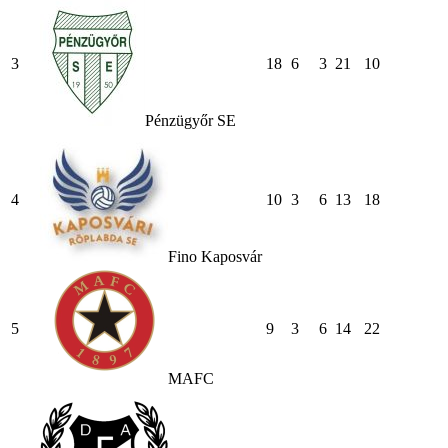
3
18
6
3
21
10
Pénzügyőr SE
4
10
3
6
13
18
Fino Kaposvár
5
9
3
6
14
22
MAFC