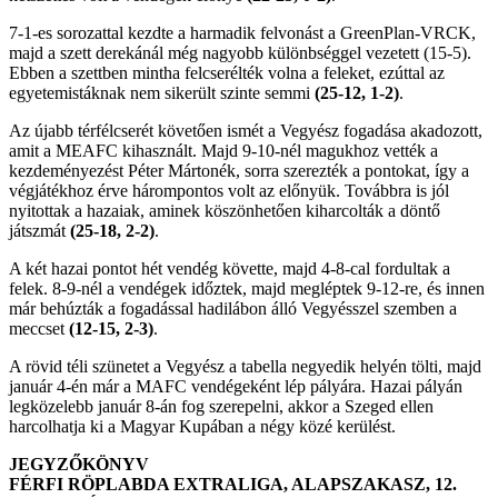
7-1-es sorozattal kezdte a harmadik felvonást a GreenPlan-VRCK,
majd a szett derekánál még nagyobb különbséggel vezetett (15-5).
Ebben a szettben mintha felcserélték volna a feleket, ezúttal az
egyetemistáknak nem sikerült szinte semmi
(25-12, 1-2)
.
Az újabb térfélcserét követően ismét a Vegyész fogadása akadozott,
amit a MEAFC kihasznált. Majd 9-10-nél magukhoz vették a
kezdeményezést Péter Mártonék, sorra szerezték a pontokat, így a
végjátékhoz érve hárompontos volt az előnyük. Továbbra is jól
nyitottak a hazaiak, aminek köszönhetően kiharcolták a döntő
játszmát
(25-18, 2-2)
.
A két hazai pontot hét vendég követte, majd 4-8-cal fordultak a
felek. 8-9-nél a vendégek időztek, majd megléptek 9-12-re, és innen
már behúzták a fogadással hadilábon álló Vegyésszel szemben a
meccset
(12-15, 2-3)
.
A rövid téli szünetet a Vegyész a tabella negyedik helyén tölti, majd
január 4-én már a MAFC vendégeként lép pályára. Hazai pályán
legközelebb január 8-án fog szerepelni, akkor a Szeged ellen
harcolhatja ki a Magyar Kupában a négy közé kerülést.
JEGYZŐKÖNYV
FÉRFI RÖPLABDA EXTRALIGA, ALAPSZAKASZ, 12.