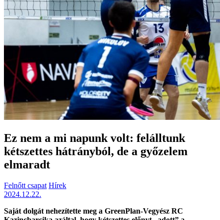
Ez nem a mi napunk volt: felálltunk
kétszettes hátrányból, de a győzelem
elmaradt
Felnőtt csapat
Hírek
2024.12.22.
Saját dolgát nehezítette meg a GreenPlan-Vegyész RC
Kazincbarcika azáltal, hogy kétszettes előnyt „adott” a