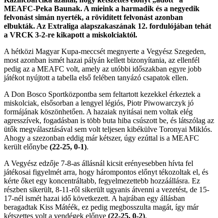
MEAFC-Peka Baunak. A mieink a harmadik és a negyedik
felvonást simán nyerték, a rövidített felvonást azonban
elbukták. Az Extraliga alapszakaszának 12. fordulójában tehát
a VRCK 3-2-re kikapott a miskolciaktól.
A hétközi Magyar Kupa-meccsét megnyerte a Vegyész Szegeden,
most azonban ismét hazai pályán kellett bizonyítania, az ellenfél
pedig az a MEAFC volt, amely az utóbbi időszakban egyre jobb
játékot nyújtott a tabella első felében tanyázó csapatok ellen.
A Don Bosco Sportközpontba sem feltartott kezekkel érkeztek a
miskolciak, elsősorban a lengyel légiós, Piotr Piwowarczyk jó
formájának köszönhetően. A hazaiak nyitásai nem voltak elég
agresszívek, fogadásban is több buta hiba csúszott be, és látszólag az
ütők megválasztásával sem volt teljesen kibékülve Toronyai Miklós.
Ahogy a szezonban eddig már kétszer, úgy ezúttal is a MEAFC
került előnybe
(22-25, 0-1)
.
A Vegyész edzője 7-8-as állásnál kicsit erényesebben hívta fel
játékosai figyelmét arra, hogy hárompontos előnyt tékozoltak el, és
kérte őket egy koncentráltabb, fegyelmezettebb hozzáállásra. Ez
részben sikerült, 8-11-ről sikerült ugyanis átvenni a vezetést, de 15-
17-nél ismét hazai idő következett. A hajrában egy állásban
beragadtak Kiss Mátéék, ez pedig megbosszulta magát, így már
kétszettes volt a vendégek előnye
(22-25, 0-2)
.