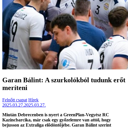
Garan Bálint: A szurkolókból tudunk erőt
meríteni
Felnőtt csapat
Hírek
2025.03.27.
2025.03.27.
Miután Debrecenben is nyert a GreenPlan-Vegyész RC
Kazincbarcika, már csak egy győzelemre van attól, hogy
bejusson az Extraliga elődöntőjébe. Garan Bálint szerint