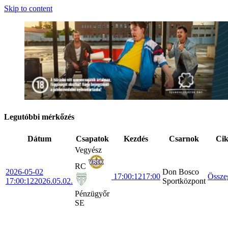
Skip to content
Legutóbbi mérkőzés
Dátum
Csapatok
Kezdés
Csarnok
Ci
Vegyész
RC
2026-05-02
Don Bosco
17:00:12
17:00
Össze
17:00:12
2026.05.02.
Sportközpont
Pénzügyőr
SE