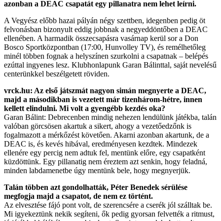
azonban a DEAC csapatát egy pillanatra nem lehet leírni.
A Vegyész előbb hazai pályán négy szettben, idegenben pedig öt
felvonásban bizonyult eddig jobbnak a negyeddöntőben a DEAC
ellenében. A harmadik összecsapásra vasárnap kerül sor a Don
Bosco Sportközpontban (17:00, Hunvolley TV), és remélhetőleg
minél többen fognak a helyszínen szurkolni a csapatnak – belépés
ezúttal ingyenes lesz. Klubhonlapunk Garan Bálinttal, saját nevelésű
centerünkkel beszélgetett röviden.
vrck.hu: Az első játszmát nagyon simán megnyerte a DEAC,
majd a másodikban is vezetett már tizenhárom-hétre, innen
kellett elindulni. Mi volt a gyengébb kezdés oka?
Garan Bálint: Debrecenben mindig nehezen lendülünk játékba, talán
valóban görcsösen akartuk a sikert, ahogy a vezetőedzőnk is
fogalmazott a mérkőzést követően. Akarni azonban akartunk, de a
DEAC is, és kevés hibával, eredményesen kezdtek. Mindezek
ellenére egy percig nem adtuk fel, mentünk előre, egy csapatként
küzdöttünk. Egy pillanatig nem éreztem azt senkin, hogy feladná,
minden labdamenetbe úgy mentünk bele, hogy megnyerjük.
Talán többen azt gondolhatták, Péter Benedek sérülése
megfogja majd a csapatot, de nem ez történt.
Az elvesztése fájó pont volt, de szerencsére a cserék jól szálltak be.
Mi igyekeztünk nekik segíteni, ők pedig gyorsan felvették a ritmust,