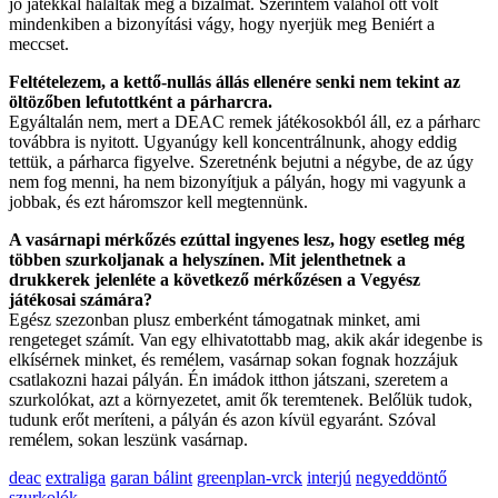
jó játékkal hálálták meg a bizalmat. Szerintem valahol ott volt
mindenkiben a bizonyítási vágy, hogy nyerjük meg Beniért a
meccset.
Feltételezem, a kettő-nullás állás ellenére senki nem tekint az
öltözőben lefutottként a párharcra.
Egyáltalán nem, mert a DEAC remek játékosokból áll, ez a párharc
továbbra is nyitott. Ugyanúgy kell koncentrálnunk, ahogy eddig
tettük, a párharca figyelve. Szeretnénk bejutni a négybe, de az úgy
nem fog menni, ha nem bizonyítjuk a pályán, hogy mi vagyunk a
jobbak, és ezt háromszor kell megtennünk.
A vasárnapi mérkőzés ezúttal ingyenes lesz, hogy esetleg még
többen szurkoljanak a helyszínen. Mit jelenthetnek a
drukkerek jelenléte a következő mérkőzésen a Vegyész
játékosai számára?
Egész szezonban plusz emberként támogatnak minket, ami
rengeteget számít. Van egy elhivatottabb mag, akik akár idegenbe is
elkísérnek minket, és remélem, vasárnap sokan fognak hozzájuk
csatlakozni hazai pályán. Én imádok itthon játszani, szeretem a
szurkolókat, azt a környezetet, amit ők teremtenek. Belőlük tudok,
tudunk erőt meríteni, a pályán és azon kívül egyaránt. Szóval
remélem, sokan leszünk vasárnap.
deac
extraliga
garan bálint
greenplan-vrck
interjú
negyeddöntő
szurkolók