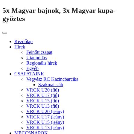
5x Magyar bajnok, 3x Magyar kupa-
győztes
Kezdőlap
Hírek
Felnőtt csapat
Utánpótlás
Regionális hírek
Egyéb
CSAPATAINK
Vegyész RC Kazincbarcika
Szakmai stáb
VRCK U20 (fiú)
VRCK U17 (fiú)
VRCK U15 (fiú)
VRCK U13 (fiú)
VRCK U20 (leány)
VRCK U17 (leány)
VRCK U15 (leány)
VRCK U13 (leány)
MECCSNAPOK