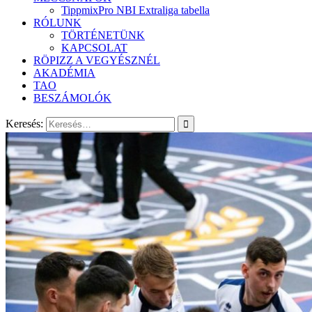
TippmixPro NBI Extraliga tabella
RÓLUNK
TÖRTÉNETÜNK
KAPCSOLAT
RÖPIZZ A VEGYÉSZNÉL
AKADÉMIA
TAO
BESZÁMOLÓK
Keresés: