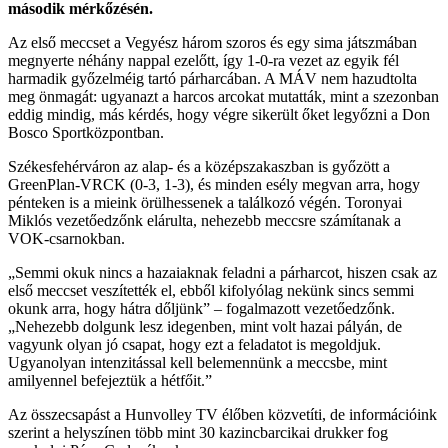
második mérkőzésén.
Az első meccset a Vegyész három szoros és egy sima játszmában
megnyerte néhány nappal ezelőtt, így 1-0-ra vezet az egyik fél
harmadik győzelméig tartó párharcában. A MÁV nem hazudtolta
meg önmagát: ugyanazt a harcos arcokat mutatták, mint a szezonban
eddig mindig, más kérdés, hogy végre sikerült őket legyőzni a Don
Bosco Sportközpontban.
Székesfehérváron az alap- és a középszakaszban is győzött a
GreenPlan-VRCK (0-3, 1-3), és minden esély megvan arra, hogy
pénteken is a mieink örülhessenek a találkozó végén. Toronyai
Miklós vezetőedzőnk elárulta, nehezebb meccsre számítanak a
VOK-csarnokban.
„Semmi okuk nincs a hazaiaknak feladni a párharcot, hiszen csak az
első meccset veszítették el, ebből kifolyólag nekünk sincs semmi
okunk arra, hogy hátra dőljünk” – fogalmazott vezetőedzőnk.
„Nehezebb dolgunk lesz idegenben, mint volt hazai pályán, de
vagyunk olyan jó csapat, hogy ezt a feladatot is megoldjuk.
Ugyanolyan intenzitással kell belemennünk a meccsbe, mint
amilyennel befejeztük a hétfőit.”
Az összecsapást a Hunvolley TV élőben közvetíti, de információink
szerint a helyszínen több mint 30 kazincbarcikai drukker fog