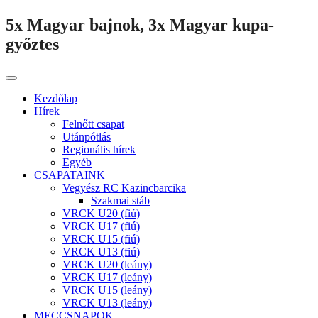
5x Magyar bajnok, 3x Magyar kupa-
győztes
Kezdőlap
Hírek
Felnőtt csapat
Utánpótlás
Regionális hírek
Egyéb
CSAPATAINK
Vegyész RC Kazincbarcika
Szakmai stáb
VRCK U20 (fiú)
VRCK U17 (fiú)
VRCK U15 (fiú)
VRCK U13 (fiú)
VRCK U20 (leány)
VRCK U17 (leány)
VRCK U15 (leány)
VRCK U13 (leány)
MECCSNAPOK