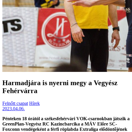
Harmadjára is nyerni megy a Vegyész
Fehérvárra
Felnőtt csapat
Hírek
2023.04.06.
Pénteken 18 órától a székesfehérvári VOK-csarnokban játszik a
GreenPlan-Vegyész RC Kazincbarcika a MÁV Előre SC-
Foxconn vendégeként a férfi röplabda Extraliga elődöntőjének