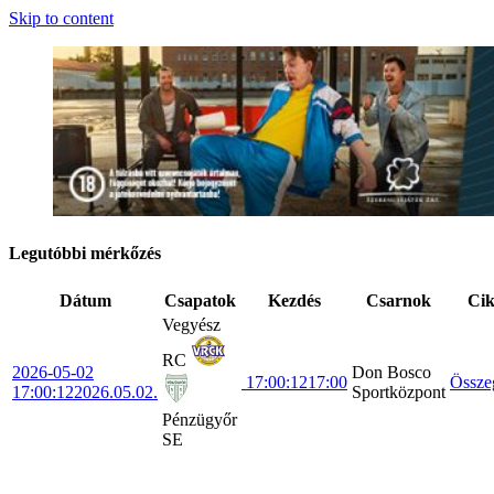
Skip to content
Legutóbbi mérkőzés
Dátum
Csapatok
Kezdés
Csarnok
Ci
Vegyész
RC
2026-05-02
Don Bosco
17:00:12
17:00
Össze
17:00:12
2026.05.02.
Sportközpont
Pénzügyőr
SE