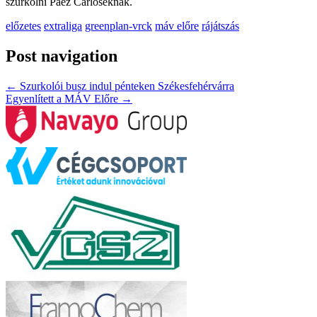
szurkolni Páez Carloséknak.
előzetes
extraliga
greenplan-vrck
máv előre
rájátszás
Post navigation
←
Szurkolói busz indul pénteken Székesfehérvárra
Egyenlített a MÁV Előre
→