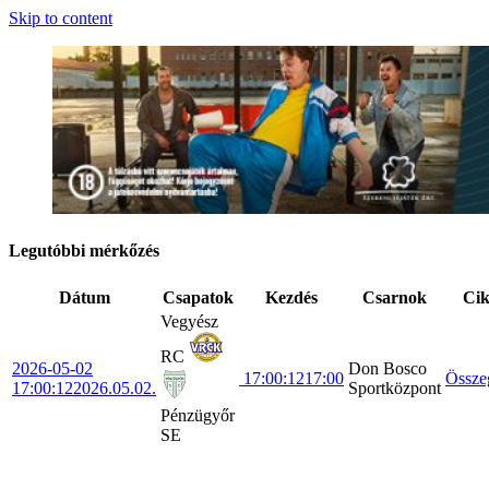
Skip to content
Legutóbbi mérkőzés
Dátum
Csapatok
Kezdés
Csarnok
Ci
Vegyész
RC
2026-05-02
Don Bosco
17:00:12
17:00
Össze
17:00:12
2026.05.02.
Sportközpont
Pénzügyőr
SE