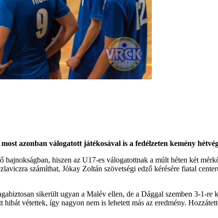
 most azonban válogatott játékosával is a fedélzeten kemény hétvé
ülő bajnokságban, hiszen az U17-es válogatottnak a múlt héten két mér
laviczra számíthat, Jókay Zoltán szövetségi edző kérésére fiatal cent
 magabiztosan sikerült ugyan a Malév ellen, de a Dággal szemben 3-1-r
 hibát vétettek, így nagyon nem is lehetett más az eredmény. Hozzátette