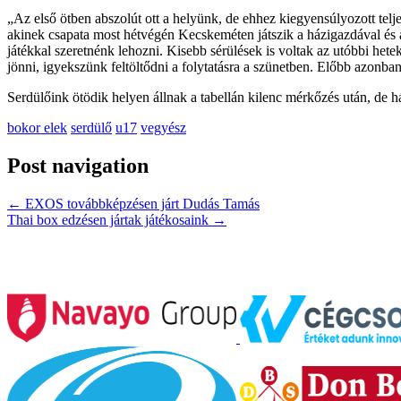
„Az első ötben abszolút ott a helyünk, de ehhez kiegyensúlyozott te
akinek csapata most hétvégén Kecskeméten játszik a házigazdával és 
játékkal szeretnénk lehozni. Kisebb sérülések is voltak az utóbbi het
jönni, igyekszünk feltöltődni a folytatásra a szünetben. Előbb azonb
Serdülőink ötödik helyen állnak a tabellán kilenc mérkőzés után, de 
bokor elek
serdülő
u17
vegyész
Post navigation
←
EXOS továbbképzésen járt Dudás Tamás
Thai box edzésen jártak játékosaink
→