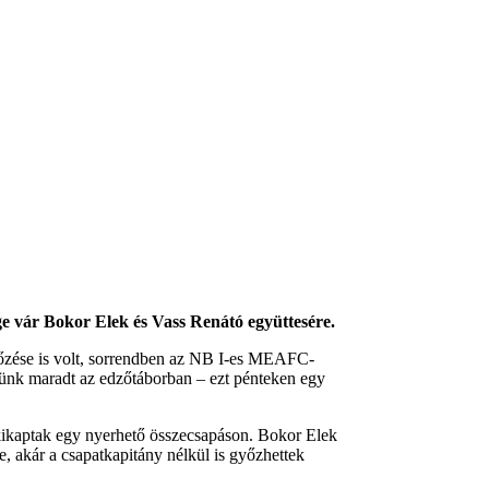
ge vár Bokor Elek és Vass Renátó együttesére.
kőzése is volt, sorrendben az NB I-es MEAFC-
erünk maradt az edzőtáborban – ezt pénteken egy
e kikaptak egy nyerhető összecsapáson. Bokor Elek
, akár a csapatkapitány nélkül is győzhettek