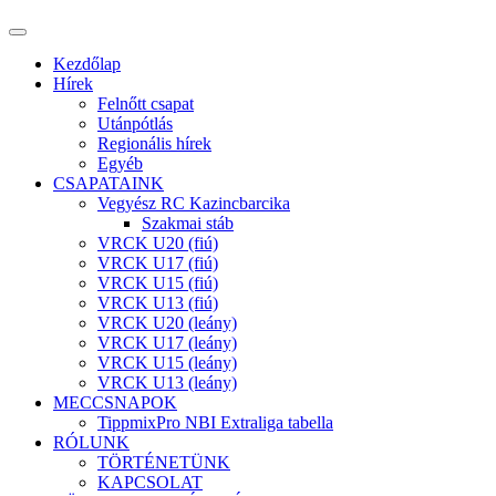
Kezdőlap
Hírek
Felnőtt csapat
Utánpótlás
Regionális hírek
Egyéb
CSAPATAINK
Vegyész RC Kazincbarcika
Szakmai stáb
VRCK U20 (fiú)
VRCK U17 (fiú)
VRCK U15 (fiú)
VRCK U13 (fiú)
VRCK U20 (leány)
VRCK U17 (leány)
VRCK U15 (leány)
VRCK U13 (leány)
MECCSNAPOK
TippmixPro NBI Extraliga tabella
RÓLUNK
TÖRTÉNETÜNK
KAPCSOLAT