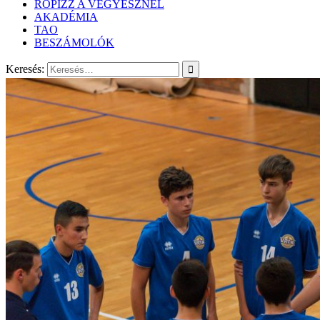
RÖPIZZ A VEGYÉSZNÉL
AKADÉMIA
TAO
BESZÁMOLÓK
Keresés: