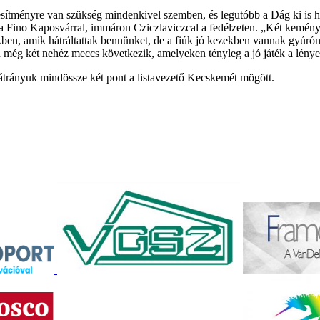
ljesítményre van szükség mindenkivel szemben, és legutóbb a Dág ki is
a Fino Kaposvárral, immáron Cziczlaviczcal a fedélzeten. „Két kemény
ekben, amik hátráltattak bennünket, de a fiúk jó kezekben vannak gyúró
an még két nehéz meccs következik, amelyeken tényleg a jó játék a lény
hátrányuk mindössze két pont a listavezető Kecskemét mögött.