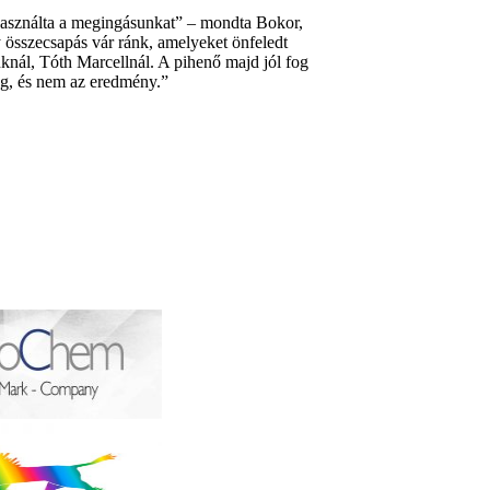
 használta a megingásunkat” – mondta Bokor,
 összecsapás vár ránk, amelyeket önfeledt
nknál, Tóth Marcellnál. A pihenő majd jól fog
eg, és nem az eredmény.”