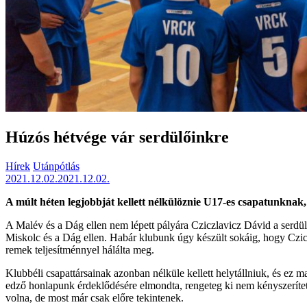
Húzós hétvége vár serdülőinkre
Hírek
Utánpótlás
2021.12.02.
2021.12.02.
A múlt héten legjobbját kellett nélkülöznie U17-es csapatunknak,
A Malév és a Dág ellen nem lépett pályára Cziczlavicz Dávid a serd
Miskolc és a Dág ellen. Habár klubunk úgy készült sokáig, hogy Czicz
remek teljesítménnyel hálálta meg.
Klubbéli csapattársainak azonban nélküle kellett helytállniuk, és ez
edző honlapunk érdeklődésére elmondta, rengeteg ki nem kényszerített
volna, de most már csak előre tekintenek.