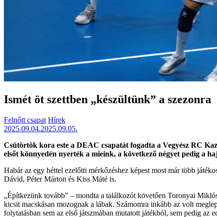
Ismét öt szettben „készültünk” a szezonra
Felnőtt csapat
Hírek
2025.09.04.
2025.09.05.
Csütörtök kora este a DEAC csapatát fogadta a Vegyész RC Kazinc
elsőt könnyedén nyerték a mieink, a következő négyet pedig a h
Habár az egy héttel ezelőtti mérkőzéshez képest most már több játéko
Dávid, Péter Márton és Kiss Máté is.
„Építkezünk tovább” – mondta a találkozót követően Toronyai Miklós 
kicsit macskásan mozognak a lábak. Számomra inkább az volt meglepő,
folytatásban sem az első játszmában mutatott játékból, sem pedig az 