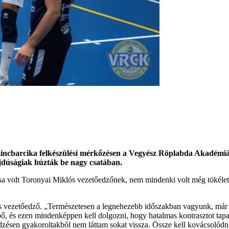
barcika felkészülési mérkőzésen a Vegyész Röplabda Akadémiáján. 
ajdúságiak húzták be nagy csatában.
sa volt Toronyai Miklós vezetőedzőnek, nem mindenki volt még tökéletes
vezetőedző. „Természetesen a legnehezebb időszakban vagyunk, már ami
 és ezen mindenképpen kell dolgozni, hogy hatalmas kontrasztot tapasz
edzésen gyakoroltakból nem láttam sokat vissza. Össze kell kovácsolódn