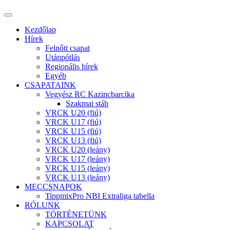
Kezdőlap
Hírek
Felnőtt csapat
Utánpótlás
Regionális hírek
Egyéb
CSAPATAINK
Vegyész RC Kazincbarcika
Szakmai stáb
VRCK U20 (fiú)
VRCK U17 (fiú)
VRCK U15 (fiú)
VRCK U13 (fiú)
VRCK U20 (leány)
VRCK U17 (leány)
VRCK U15 (leány)
VRCK U13 (leány)
MECCSNAPOK
TippmixPro NBI Extraliga tabella
RÓLUNK
TÖRTÉNETÜNK
KAPCSOLAT