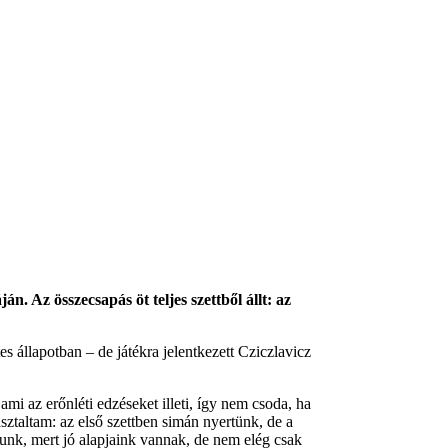
Az összecsapás öt teljes szettből állt: az
 állapotban – de játékra jelentkezett Cziczlavicz
 az erőnléti edzéseket illeti, így nem csoda, ha
taltam: az első szettben simán nyertünk, de a
unk, mert jó alapjaink vannak, de nem elég csak