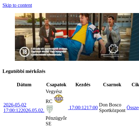
Skip to content
Legutóbbi mérkőzés
Dátum
Csapatok
Kezdés
Csarnok
Ci
Vegyész
RC
2026-05-02
Don Bosco
17:00:12
17:00
Össze
17:00:12
2026.05.02.
Sportközpont
Pénzügyőr
SE