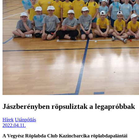
Jászberényben röpsuliztak a legapróbbak
Hírek
Utánpótlás
2022.04.11.
A Vegyész Röplabda Club Kazincbarcika röplabdapalántái