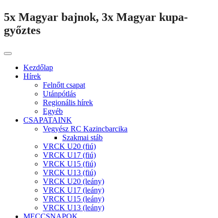
5x Magyar bajnok, 3x Magyar kupa-
győztes
Kezdőlap
Hírek
Felnőtt csapat
Utánpótlás
Regionális hírek
Egyéb
CSAPATAINK
Vegyész RC Kazincbarcika
Szakmai stáb
VRCK U20 (fiú)
VRCK U17 (fiú)
VRCK U15 (fiú)
VRCK U13 (fiú)
VRCK U20 (leány)
VRCK U17 (leány)
VRCK U15 (leány)
VRCK U13 (leány)
MECCSNAPOK