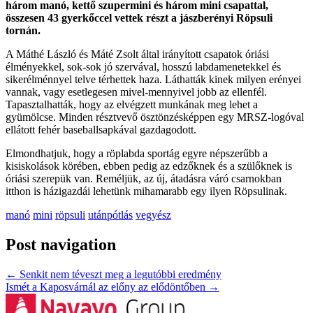
három manó, kettő szupermini és három mini csapattal,
összesen 43 gyerkőccel vettek részt a jászberényi Röpsuli
tornán.
A Máthé László és Máté Zsolt által irányított csapatok óriási
élményekkel, sok-sok jó szervával, hosszú labdamenetekkel és
sikerélménnyel telve térhettek haza. Láthatták kinek milyen erényei
vannak, vagy esetlegesen mivel-mennyivel jobb az ellenfél.
Tapasztalhatták, hogy az elvégzett munkának meg lehet a
gyümölcse. Minden résztvevő ösztönzésképpen egy MRSZ-logóval
ellátott fehér baseballsapkával gazdagodott.
Elmondhatjuk, hogy a röplabda sportág egyre népszerűbb a
kisiskolások körében, ebben pedig az edzőknek és a szülőknek is
óriási szerepük van. Reméljük, az új, átadásra váró csarnokban
itthon is házigazdái lehetünk mihamarabb egy ilyen Röpsulinak.
manó
mini
röpsuli
utánpótlás
vegyész
Post navigation
←
Senkit nem téveszt meg a legutóbbi eredmény
Ismét a Kaposvárnál az előny az elődöntőben
→