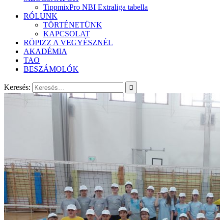
TippmixPro NBI Extraliga tabella
RÓLUNK
TÖRTÉNETÜNK
KAPCSOLAT
RÖPIZZ A VEGYÉSZNÉL
AKADÉMIA
TAO
BESZÁMOLÓK
Keresés: