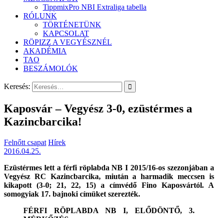
TippmixPro NBI Extraliga tabella
RÓLUNK
TÖRTÉNETÜNK
KAPCSOLAT
RÖPIZZ A VEGYÉSZNÉL
AKADÉMIA
TAO
BESZÁMOLÓK
Keresés:
Kaposvár – Vegyész 3-0, ezüstérmes a
Kazincbarcika!
Felnőtt csapat
Hírek
2016.04.25.
Ezüstérmes lett a férfi röplabda NB I 2015/16-os szezonjában a
Vegyész RC Kazincbarcika, miután a harmadik meccsen is
kikapott (3-0; 21, 22, 15) a címvédő Fino Kaposvártól. A
somogyiak 17. bajnoki címüket szerezték.
FÉRFI RÖPLABDA NB I, ELŐDÖNTŐ, 3.