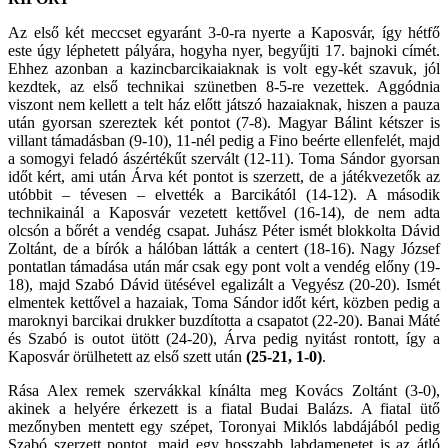
Az első két meccset egyaránt 3-0-ra nyerte a Kaposvár, így hétfő
este úgy léphetett pályára, hogyha nyer, begyűjti 17. bajnoki címét.
Ehhez azonban a kazincbarcikaiaknak is volt egy-két szavuk, jól
kezdtek, az első technikai szünetben 8-5-re vezettek. Aggódnia
viszont nem kellett a telt ház előtt játszó hazaiaknak, hiszen a pauza
után gyorsan szereztek két pontot (7-8). Magyar Bálint kétszer is
villant támadásban (9-10), 11-nél pedig a Fino beérte ellenfelét, majd
a somogyi feladó ászértékűt szervált (12-11). Toma Sándor gyorsan
időt kért, ami után Árva két pontot is szerzett, de a játékvezetők az
utóbbit – tévesen – elvették a Barcikától (14-12). A második
technikainál a Kaposvár vezetett kettővel (16-14), de nem adta
olcsón a bőrét a vendég csapat. Juhász Péter ismét blokkolta Dávid
Zoltánt, de a bírók a hálóban látták a centert (18-16). Nagy József
pontatlan támadása után már csak egy pont volt a vendég előny (19-
18), majd Szabó Dávid ütésével egalizált a Vegyész (20-20). Ismét
elmentek kettővel a hazaiak, Toma Sándor időt kért, közben pedig a
maroknyi barcikai drukker buzdította a csapatot (22-20). Banai Máté
és Szabó is outot ütött (24-20), Árva pedig nyitást rontott, így a
Kaposvár örülhetett az első szett után
(25-21, 1-0)
.
Rása Alex remek szervákkal kínálta meg Kovács Zoltánt (3-0),
akinek a helyére érkezett is a fiatal Budai Balázs. A fiatal ütő
mezőnyben mentett egy szépet, Toronyai Miklós labdájából pedig
Szabó szerzett pontot, majd egy hosszabb labdamenetet is az átló