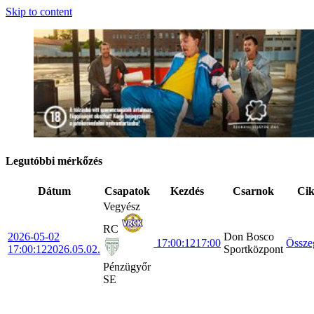
Skip to content
Legutóbbi mérkőzés
Dátum
Csapatok
Kezdés
Csarnok
Ci
Vegyész
RC
2026-05-02
Don Bosco
17:00:12
17:00
Össze
17:00:12
2026.05.02.
Sportközpont
Pénzügyőr
SE