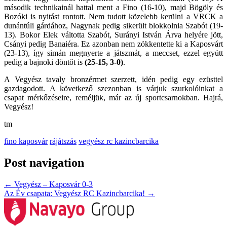
második technikainál hattal ment a Fino (16-10), majd Bögöly és
Bozóki is nyitást rontott. Nem tudott közelebb kerülni a VRCK a
dunántúli gárdához, Nagynak pedig sikerült blokkolnia Szabót (19-
13). Bokor Elek váltotta Szabót, Surányi István Árva helyére jött,
Csányi pedig Banaiéra. Ez azonban nem zökkentette ki a Kaposvárt
(23-13), így simán megnyerte a játszmát, a meccset, ezzel együtt
pedig a bajnoki döntőt is
(25-15, 3-0)
.
A Vegyész tavaly bronzérmet szerzett, idén pedig egy ezüsttel
gazdagodott. A következő szezonban is várjuk szurkolóinkat a
csapat mérkőzéseire, reméljük, már az új sportcsarnokban. Hajrá,
Vegyész!
tm
fino kaposvár
rájátszás
vegyész rc kazincbarcika
Post navigation
←
Vegyész – Kaposvár 0-3
Az Év csapata: Vegyész RC Kazincbarcika!
→