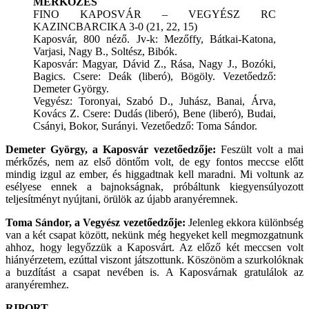
MÉRKŐZÉS
FINO KAPOSVÁR – VEGYÉSZ RC
KAZINCBARCIKA 3-0 (21, 22, 15)
Kaposvár, 800 néző. Jv-k: Mezőffy, Bátkai-Katona,
Varjasi, Nagy B., Soltész, Bibók.
Kaposvár: Magyar, Dávid Z., Rása, Nagy J., Bozóki,
Bagics. Csere: Deák (liberó), Bögöly. Vezetőedző:
Demeter György.
Vegyész: Toronyai, Szabó D., Juhász, Banai, Árva,
Kovács Z. Csere: Dudás (liberó), Bene (liberó), Budai,
Csányi, Bokor, Surányi. Vezetőedző: Toma Sándor.
Demeter György, a Kaposvár vezetőedzője:
Feszült volt a mai
mérkőzés, nem az első döntőm volt, de egy fontos meccse előtt
mindig izgul az ember, és higgadtnak kell maradni. Mi voltunk az
esélyese ennek a bajnokságnak, próbáltunk kiegyensúlyozott
teljesítményt nyújtani, örülök az újabb aranyéremnek.
Toma Sándor, a Vegyész vezetőedzője:
Jelenleg ekkora különbség
van a két csapat között, nekünk még hegyeket kell megmozgatnunk
ahhoz, hogy legyőzzük a Kaposvárt. Az előző két meccsen volt
hiányérzetem, ezúttal viszont játszottunk. Köszönöm a szurkolóknak
a buzdítást a csapat nevében is. A Kaposvárnak gratulálok az
aranyéremhez.
RIPORT