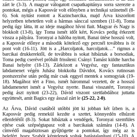
zárt le (3-3). A magyar válogatott csapatkapitánya sorra szerezte a
pontokat, mégis a Kaposvár volt előnyben a technikai szünetnél (8-
6). Sok nyitást rontott a Kazincbarcika, majd Árva kiszorított
helyzetben tehetetlen volt a hármas sánccal szemben (11-8), Toma
pedig úgy látta, itt az ideje magához hívni fiait. Magyar és Nagy is
blokkolt (13-8), így Toma ismét időt kért, Kovács pedig érkezett
vissza a pályára. Toronyai a hálóba nyitott, Banai ütése hosszú volt,
a Kaposvár előnye a második kötelező egy percnél továbbra is öt
pont volt (16-11). Jött is a „Harcoljatok, harcoljatok…” rigmus a
barcikai drukkerektől, de továbbra is sokat hibáztak a borsodiak,
Toma pedig cserével próbált frissíteni: Csányi Tamást küldte harcba
Banai helyére (18-13). Zárkózott a Vegyész, egy fantasztikus
labdamenet végén Juhász blokkolta Dávidot, Kovács rutinosan
pontszerzése után pedig már csak eggyel mentek a somogyiak (19-
18). Magához tért a Fino, ismét hárommal vezetett, de a hosszú
labdamenetet ismét a Vegyész nyerte. Banai visszatért, Toronyai
pedig ászt nyitott (23-22), Dávid viszont szettlabdához juttatta
együttesét, amit Bagics egy ásszal zárt le
(25-22, 2-0)
.
Az Árva, Dávid csatából utóbbi jött ki jobban két ízben is, a
Kaposvár pedig remekül kezdte a szettet, könnyedén elhúzott
ellenfelétől (8-3). Sokat hibáztak a vendégek, Toronyai szemfüles
ejtése csak szépségtapasz volt a barcikaiak számára (14-8). A
címvédő magabiztosan gyűjtögette a pontokat, így még az is
belefért, hogy Szabót képtelenek voltak hatástalanítani (15-10). A