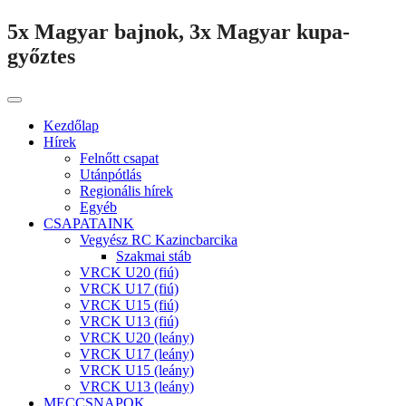
5x Magyar bajnok, 3x Magyar kupa-
győztes
Kezdőlap
Hírek
Felnőtt csapat
Utánpótlás
Regionális hírek
Egyéb
CSAPATAINK
Vegyész RC Kazincbarcika
Szakmai stáb
VRCK U20 (fiú)
VRCK U17 (fiú)
VRCK U15 (fiú)
VRCK U13 (fiú)
VRCK U20 (leány)
VRCK U17 (leány)
VRCK U15 (leány)
VRCK U13 (leány)
MECCSNAPOK