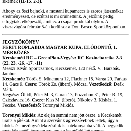
sikernek
(11-15, 2-3)
.
Ahogy az őszi bajnoki, a mostani kupameccs is szoros játszmákat
eredményezett, de ezúttal is mi örülhettünk. A jelzőink pedig
elfogytak: elképesztő, amit ez a csapat produkál olykor. A
visszavágóra február 5-én kerül sor a Don Bosco Sportközpontban.
JEGYZŐKÖNYV
FÉRFI RÖPLABDA MAGYAR KUPA, ELŐDÖNTŐ, 1.
MÉRKŐZÉS
Kecskeméti RC – GreenPlan-Vegyész RC Kazincbarcika 2-3
(22, 23, -26, -17, -11)
Messzi István Sportcsarnok, Kecskemét, 120 néző. V.: Barabás,
Jámbor.
Kecskemét:
Török S. Minemura 12, Flachner 15, Varga 29, Farkas
14, Gacs 9.
Csere:
Török Zs. (liberó), Mócza.
Vezetőedző:
Deák
Márk.
Vegyész:
Óhidi, Péter M. 3, Garan 13, Pozzobon 31, Péter B. 19,
Cziczlavicz 16.
Csere:
Kiss M. (liberó), Nikolov 3, Kisházi 1,
Fecske.
Vezetőedző:
Toronyai Miklós.
Toronyai Miklós:
Az elején semmi nem jött össze, a Kecskemét
uralta a játékot. Amint a szerváink agresszívebbek lettek, úgy a
blokk- és mezőnyvédekezésünk is hatékonyabbá vált. A negyedik
szett közepétől éreztem azt, amit a legutóbbi két nyertes