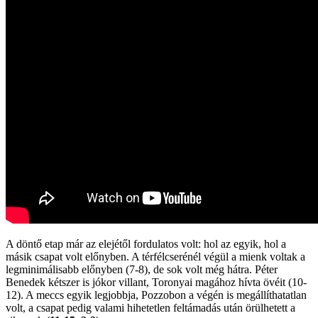
A döntő etap már az elejétől fordulatos volt: hol az egyik, hol a
másik csapat volt előnyben. A térfélcserénél végül a mienk voltak a
legminimálisabb előnyben (7-8), de sok volt még hátra. Péter
Benedek kétszer is jókor villant, Toronyai magához hívta övéit (10-
12). A meccs egyik legjobbja, Pozzobon a végén is megállíthatatlan
volt, a csapat pedig valami hihetetlen feltámadás után örülhetett a