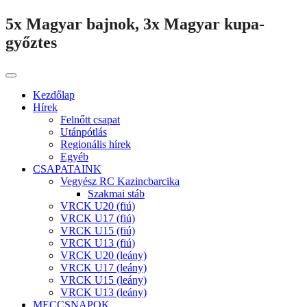
5x Magyar bajnok, 3x Magyar kupa-
győztes
Kezdőlap
Hírek
Felnőtt csapat
Utánpótlás
Regionális hírek
Egyéb
CSAPATAINK
Vegyész RC Kazincbarcika
Szakmai stáb
VRCK U20 (fiú)
VRCK U17 (fiú)
VRCK U15 (fiú)
VRCK U13 (fiú)
VRCK U20 (leány)
VRCK U17 (leány)
VRCK U15 (leány)
VRCK U13 (leány)
MECCSNAPOK