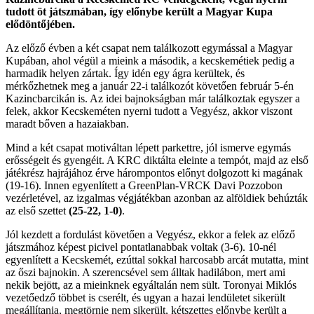
tudott öt játszmában, így előnybe került a Magyar Kupa
elődöntőjében.
Az előző évben a két csapat nem találkozott egymással a Magyar
Kupában, ahol végül a mieink a második, a kecskemétiek pedig a
harmadik helyen zártak. Így idén egy ágra kerültek, és
mérkőzhetnek meg a január 22-i találkozót követően február 5-én
Kazincbarcikán is. Az idei bajnokságban már találkoztak egyszer a
felek, akkor Kecskeméten nyerni tudott a Vegyész, akkor viszont
maradt bőven a hazaiakban.
Mind a két csapat motiváltan lépett parkettre, jól ismerve egymás
erősségeit és gyengéit. A KRC diktálta eleinte a tempót, majd az első
játékrész hajrájához érve hárompontos előnyt dolgozott ki magának
(19-16). Innen egyenlített a GreenPlan-VRCK Davi Pozzobon
vezérletével, az izgalmas végjátékban azonban az alföldiek behúzták
az első szettet
(25-22, 1-0)
.
Jól kezdett a fordulást követően a Vegyész, ekkor a felek az előző
játszmához képest picivel pontatlanabbak voltak (3-6). 10-nél
egyenlített a Kecskemét, ezúttal sokkal harcosabb arcát mutatta, mint
az őszi bajnokin. A szerencsével sem álltak hadilábon, mert ami
nekik bejött, az a mieinknek egyáltalán nem sült. Toronyai Miklós
vezetőedző többet is cserélt, és ugyan a hazai lendületet sikerült
megállítania, megtörnie nem sikerült, kétszettes előnybe került a