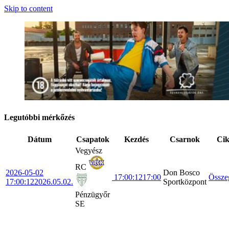
Skip to content
Legutóbbi mérkőzés
Dátum
Csapatok
Kezdés
Csarnok
Ci
Vegyész
RC
2026-05-02
Don Bosco
17:00:12
17:00
Össze
17:00:12
2026.05.02.
Sportközpont
Pénzügyőr
SE