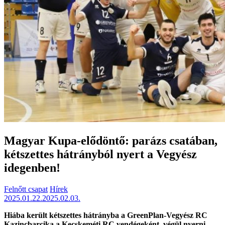
Magyar Kupa-elődöntő: parázs csatában,
kétszettes hátrányból nyert a Vegyész
idegenben!
Felnőtt csapat
Hírek
2025.01.22.
2025.02.03.
Hiába került kétszettes hátrányba a GreenPlan-Vegyész RC
Kazincbarcika a Kecskeméti RC vendégeként, végül nyerni