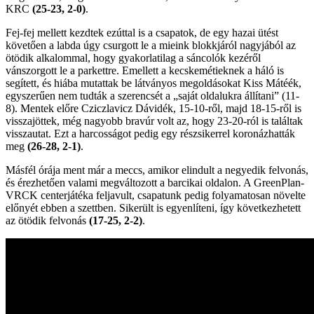
KRC
(25-23, 2-0)
.
Fej-fej mellett kezdtek ezúttal is a csapatok, de egy hazai ütést
követően a labda úgy csurgott le a mieink blokkjáról nagyjából az
ötödik alkalommal, hogy gyakorlatilag a sáncolók kezéről
vánszorgott le a parkettre. Emellett a kecskemétieknek a háló is
segített, és hiába mutattak be látványos megoldásokat Kiss Mátéék,
egyszerűen nem tudták a szerencsét a „saját oldalukra állítani” (11-
8). Mentek előre Cziczlavicz Dávidék, 15-10-ről, majd 18-15-ről is
visszajöttek, még nagyobb bravúr volt az, hogy 23-20-ról is találtak
visszautat. Ezt a harcosságot pedig egy részsikerrel koronázhatták
meg
(26-28, 2-1)
.
Másfél órája ment már a meccs, amikor elindult a negyedik felvonás,
és érezhetően valami megváltozott a barcikai oldalon. A GreenPlan-
VRCK centerjátéka feljavult, csapatunk pedig folyamatosan növelte
előnyét ebben a szettben. Sikerült is egyenlíteni, így következhetett
az ötödik felvonás
(17-25, 2-2)
.