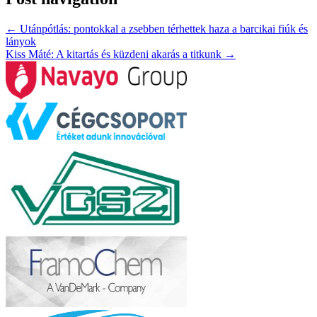
←
Utánpótlás: pontokkal a zsebben térhettek haza a barcikai fiúk és
lányok
Kiss Máté: A kitartás és küzdeni akarás a titkunk
→