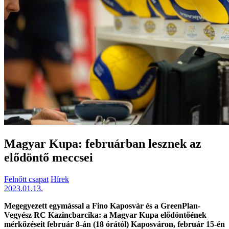
Magyar Kupa: februárban lesznek az
elődöntő meccsei
Felnőtt csapat
Hírek
2023.01.13.
Megegyezett egymással a Fino Kaposvár és a GreenPlan-
Vegyész RC Kazincbarcika: a Magyar Kupa elődöntőének
mérkőzéseit február 8-án (18 órától) Kaposváron, február 15-én