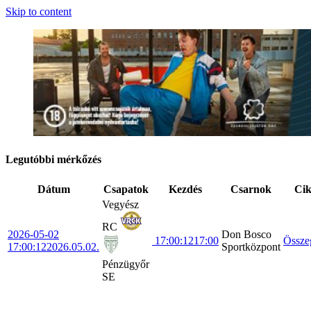
Skip to content
Legutóbbi mérkőzés
Dátum
Csapatok
Kezdés
Csarnok
Ci
Vegyész
RC
2026-05-02
Don Bosco
17:00:12
17:00
Össze
17:00:12
2026.05.02.
Sportközpont
Pénzügyőr
SE