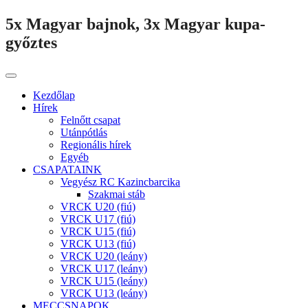
5x Magyar bajnok, 3x Magyar kupa-
győztes
Kezdőlap
Hírek
Felnőtt csapat
Utánpótlás
Regionális hírek
Egyéb
CSAPATAINK
Vegyész RC Kazincbarcika
Szakmai stáb
VRCK U20 (fiú)
VRCK U17 (fiú)
VRCK U15 (fiú)
VRCK U13 (fiú)
VRCK U20 (leány)
VRCK U17 (leány)
VRCK U15 (leány)
VRCK U13 (leány)
MECCSNAPOK