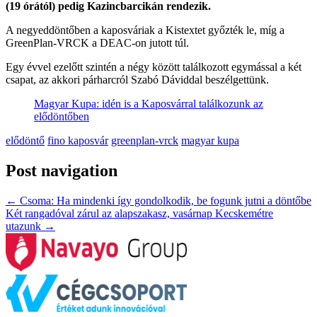
(19 órától) pedig Kazincbarcikán rendezik.
A negyeddöntőben a kaposváriak a Kistextet győzték le, míg a
GreenPlan-VRCK a DEAC-on jutott túl.
Egy évvel ezelőtt szintén a négy között találkozott egymással a két
csapat, az akkori párharcról Szabó Dáviddal beszélgettünk.
Magyar Kupa: idén is a Kaposvárral találkozunk az
elődöntőben
elődöntő
fino kaposvár
greenplan-vrck
magyar kupa
Post navigation
←
Csoma: Ha mindenki így gondolkodik, be fogunk jutni a döntőbe
Két rangadóval zárul az alapszakasz, vasárnap Kecskemétre
utazunk
→