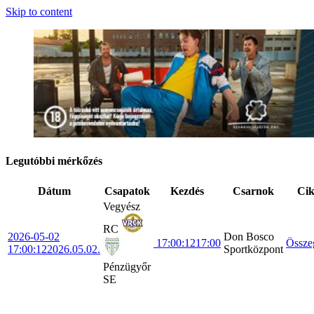
Skip to content
Legutóbbi mérkőzés
Dátum
Csapatok
Kezdés
Csarnok
Ci
Vegyész
RC
2026-05-02
Don Bosco
17:00:12
17:00
Össze
17:00:12
2026.05.02.
Sportközpont
Pénzügyőr
SE