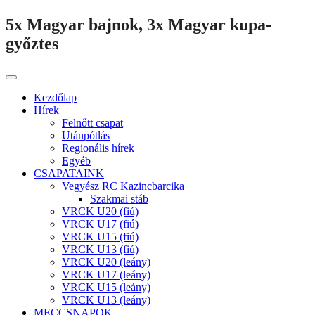
5x Magyar bajnok, 3x Magyar kupa-
győztes
Kezdőlap
Hírek
Felnőtt csapat
Utánpótlás
Regionális hírek
Egyéb
CSAPATAINK
Vegyész RC Kazincbarcika
Szakmai stáb
VRCK U20 (fiú)
VRCK U17 (fiú)
VRCK U15 (fiú)
VRCK U13 (fiú)
VRCK U20 (leány)
VRCK U17 (leány)
VRCK U15 (leány)
VRCK U13 (leány)
MECCSNAPOK