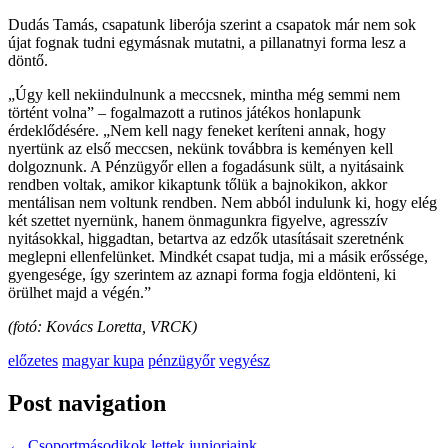
Dudás Tamás, csapatunk liberója szerint a csapatok már nem sok
újat fognak tudni egymásnak mutatni, a pillanatnyi forma lesz a
döntő.
„Úgy kell nekiindulnunk a meccsnek, mintha még semmi nem
történt volna” – fogalmazott a rutinos játékos honlapunk
érdeklődésére. „Nem kell nagy feneket keríteni annak, hogy
nyertünk az első meccsen, nekünk továbbra is keményen kell
dolgoznunk. A Pénzügyőr ellen a fogadásunk sült, a nyitásaink
rendben voltak, amikor kikaptunk tőlük a bajnokikon, akkor
mentálisan nem voltunk rendben. Nem abból indulunk ki, hogy elég
két szettet nyernünk, hanem önmagunkra figyelve, agresszív
nyitásokkal, higgadtan, betartva az edzők utasításait szeretnénk
meglepni ellenfelünket. Mindkét csapat tudja, mi a másik erőssége,
gyengesége, így szerintem az aznapi forma fogja eldönteni, ki
örülhet majd a végén.”
(fotó: Kovács Loretta, VRCK)
előzetes
magyar kupa
pénzügyőr
vegyész
Post navigation
←
Csoportmásodikok lettek juniorjaink