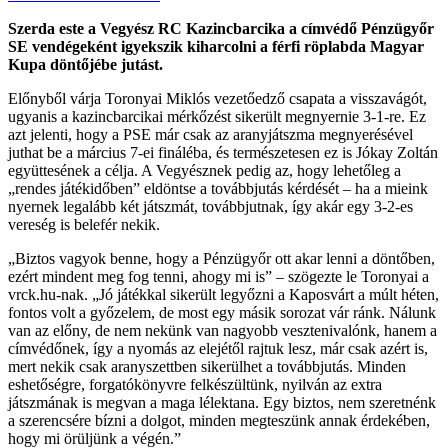
Szerda este a Vegyész RC Kazincbarcika a címvédő Pénzügyőr
SE vendégeként igyekszik kiharcolni a férfi röplabda Magyar
Kupa döntőjébe jutást.
Előnyből várja Toronyai Miklós vezetőedző csapata a visszavágót,
ugyanis a kazincbarcikai mérkőzést sikerült megnyernie 3-1-re. Ez
azt jelenti, hogy a PSE már csak az aranyjátszma megnyerésével
juthat be a március 7-ei fináléba, és természetesen ez is Jókay Zoltán
együttesének a célja. A Vegyésznek pedig az, hogy lehetőleg a
„rendes játékidőben” eldöntse a továbbjutás kérdését – ha a mieink
nyernek legalább két játszmát, továbbjutnak, így akár egy 3-2-es
vereség is belefér nekik.
„Biztos vagyok benne, hogy a Pénzügyőr ott akar lenni a döntőben,
ezért mindent meg fog tenni, ahogy mi is” – szögezte le Toronyai a
vrck.hu-nak. „Jó játékkal sikerült legyőzni a Kaposvárt a múlt héten,
fontos volt a győzelem, de most egy másik sorozat vár ránk. Nálunk
van az előny, de nem nekünk van nagyobb vesztenivalónk, hanem a
címvédőnek, így a nyomás az elejétől rajtuk lesz, már csak azért is,
mert nekik csak aranyszettben sikerülhet a továbbjutás. Minden
eshetőségre, forgatókönyvre felkészültünk, nyilván az extra
játszmának is megvan a maga lélektana. Egy biztos, nem szeretnénk
a szerencsére bízni a dolgot, minden megteszünk annak érdekében,
hogy mi örüljünk a végén.”