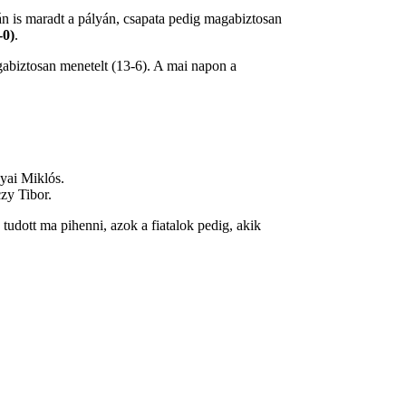
án is maradt a pályán, csapata pedig magabiztosan
-0)
.
gabiztosan menetelt (13-6). A mai napon a
yai Miklós.
y Tibor.
tudott ma pihenni, azok a fiatalok pedig, akik