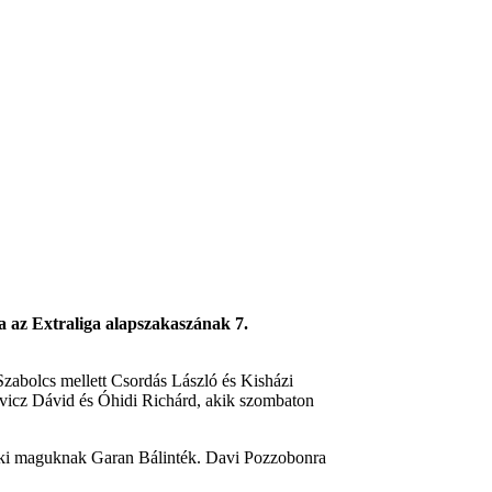
a az Extraliga alapszakaszának 7.
Szabolcs mellett Csordás László és Kisházi
lavicz Dávid és Óhidi Richárd, akik szombaton
tak ki maguknak Garan Bálinték. Davi Pozzobonra