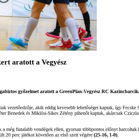
kert aratott a Vegyész
magabiztos győzelmet aratott a GreenPlan-Vegyész RC Kazincbarcik
iak vezetőedzője, akik eddig kevesebb lehetőséget kaptak, így Fecske 
, Péter Benedek és Miklósi-Sikes Zétény pihenőt kaptak, akárcsak Czicz
talok a még fiatalabb vendégek ellen, gyorsan többpontos előnyt harcol
rült 20 perc játékot követően az első szett végére
(25-16, 1-0)
.