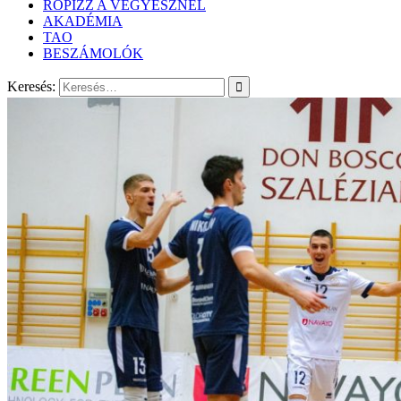
RÖPIZZ A VEGYÉSZNÉL
AKADÉMIA
TAO
BESZÁMOLÓK
Keresés: