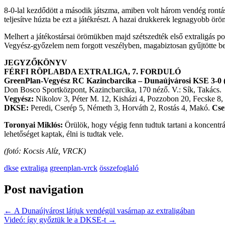
8-0-lal kezdődött a második játszma, amiben volt három vendég rontás
teljesítve húzta be ezt a játékrészt. A hazai drukkerek legnagyobb 
Melhert a játékostársai örömükben majd szétszedték első extraligás 
Vegyész-győzelem nem forgott veszélyben, magabiztosan gyűjtötte be 
JEGYZŐKÖNYV
FÉRFI RÖPLABDA EXTRALIGA, 7. FORDULÓ
GreenPlan-Vegyész RC Kazincbarcika – Dunaújvárosi KSE 3-0 (1
Don Bosco Sportközpont, Kazincbarcika, 170 néző. V.: Sík, Takács.
Vegyész:
Nikolov 3, Péter M. 12, Kisházi 4, Pozzobon 20, Fecske 8,
DKSE:
Peredi, Cserép 5, Németh 3, Horváth 2, Rostás 4, Makó.
Cse
Toronyai Miklós:
Örülök, hogy végig fenn tudtuk tartani a koncentrá
lehetőséget kaptak, élni is tudtak vele.
(fotó: Kocsis Alíz, VRCK)
dkse
extraliga
greenplan-vrck
összefoglaló
Post navigation
←
A Dunaújvárost látjuk vendégül vasárnap az extraligában
Videó: így győztük le a DKSE-t
→