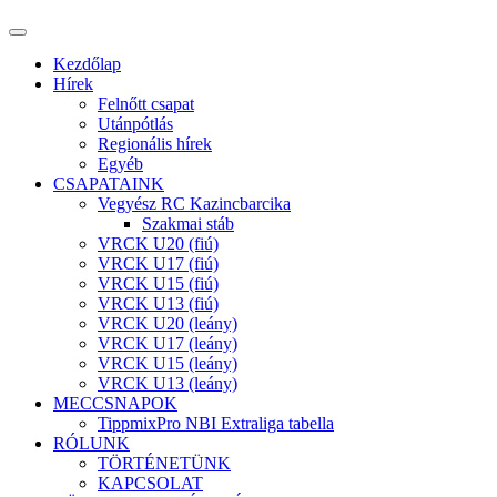
Kezdőlap
Hírek
Felnőtt csapat
Utánpótlás
Regionális hírek
Egyéb
CSAPATAINK
Vegyész RC Kazincbarcika
Szakmai stáb
VRCK U20 (fiú)
VRCK U17 (fiú)
VRCK U15 (fiú)
VRCK U13 (fiú)
VRCK U20 (leány)
VRCK U17 (leány)
VRCK U15 (leány)
VRCK U13 (leány)
MECCSNAPOK
TippmixPro NBI Extraliga tabella
RÓLUNK
TÖRTÉNETÜNK
KAPCSOLAT