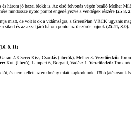
 és három jó hazai blokk is. Az első felvonás végén beálló Melher Mil
örömére mindössze nyolc pontot engedélyezve a vendégek részére
(25-8, 2
pontja miatt, de volt is ok a vidámságra, a GreenPlan-VRCK ugyanis ma
a sikert és az azzal járó három pontot az ötszörös bajnok
(25-11, 3-0)
.
6, 8, 11)
 Garan 2.
Csere:
Kiss, Csordás (liberók), Melher 3.
Vezetőedző:
Toron
re:
Kuti (liberó), Lampert 6, Borgatti, Vadász 1.
Vezetőedző:
Tomanócz
ciót, és nem kellett az eredmény miatt kapkodnunk. Több játékosunk is 