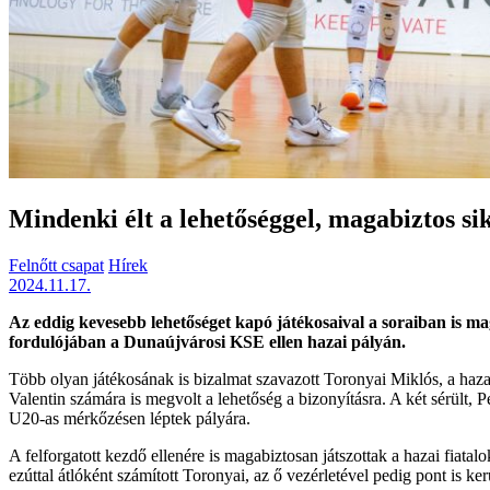
Mindenki élt a lehetőséggel, magabiztos si
Felnőtt csapat
Hírek
2024.11.17.
Az eddig kevesebb lehetőséget kapó játékosaival a soraiban is 
fordulójában a Dunaújvárosi KSE ellen hazai pályán.
Több olyan játékosának is bizalmat szavazott Toronyai Miklós, a haza
Valentin számára is megvolt a lehetőség a bizonyításra. A két sérült
U20-as mérkőzésen léptek pályára.
A felforgatott kezdő ellenére is magabiztosan játszottak a hazai fia
ezúttal átlóként számított Toronyai, az ő vezérletével pedig pont is ke