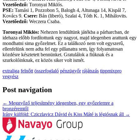
Vezetőedző:
Toronyai Miklós.
PSE:
Tamási 1, Pozzobon 5, Balogh 4, Altunaga 14, Kispál 7,
Kovács 9.
Csere:
Bán (liberó), Szalai 4, Tóth K. 1, Mihálovits.
Vezetőedző:
Weczera Csaba.
Toronyai Miklós:
Nehezen lendültünk játékba a párharcban, de
idehaza előbb fordítottunk egy nagyot, majd idegenben arattunk egy
mondhatni sima győzelmet. Ez a találkozó nem volt egyszerű,
ellenfelünk nem adta fel egy pillanatra sem, így folyamatosan
közdésre késztetett bennünket. Gratulálok a fiúknak és a
szurkolóinknak, ez közös siker volt ismét.
extraliga
felnőtt
összefoglaló
pénzügyőr
rájátszás
tippmixpro
vegyész
Post navigation
←
Meggyőző teljesítmény idegenben, egy győzelemre a
bronzéremtől
Irány külföld: Cziczlavicz Dávid és Kiss Máté is légiósnak áll
→