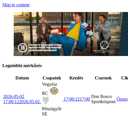
Skip to content
Legutóbbi mérkőzés
Dátum
Csapatok
Kezdés
Csarnok
Ci
Vegyész
RC
2026-05-02
Don Bosco
17:00:12
17:00
Össze
17:00:12
2026.05.02.
Sportközpont
Pénzügyőr
SE