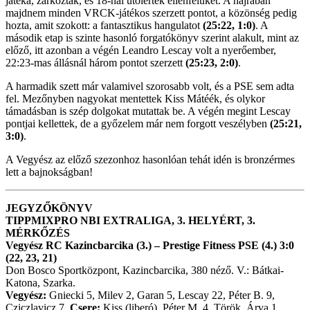
játéka, zárkóztak, és 18-nál utolérték ellenfelüket. A hajrában
majdnem minden VRCK-játékos szerzett pontot, a közönség pedig
hozta, amit szokott: a fantasztikus hangulatot
(25:22, 1:0)
. A
második etap is szinte hasonló forgatókönyv szerint alakult, mint az
előző, itt azonban a végén Leandro Lescay volt a nyerőember,
22:23-mas állásnál három pontot szerzett
(25:23, 2:0)
.
A harmadik szett már valamivel szorosabb volt, és a PSE sem adta
fel. Mezőnyben nagyokat mentettek Kiss Mátéék, és olykor
támadásban is szép dolgokat mutattak be. A végén megint Lescay
pontjai kellettek, de a győzelem már nem forgott veszélyben
(25:21,
3:0)
.
A Vegyész az előző szezonhoz hasonlóan tehát idén is bronzérmes
lett a bajnokságban!
JEGYZŐKÖNYV
TIPPMIXPRO NBI EXTRALIGA, 3. HELYÉRT, 3.
MÉRKŐZÉS
Vegyész RC Kazincbarcika (3.) – Prestige Fitness PSE (4.) 3:0
(22, 23, 21)
Don Bosco Sportközpont, Kazincbarcika, 380 néző. V.: Bátkai-
Katona, Szarka.
Vegyész:
Gniecki 5, Milev 2, Garan 5, Lescay 22, Péter B. 9,
Cziczlavicz 7.
Csere:
Kiss (liberó), Péter M. 4, Török, Árva 1.