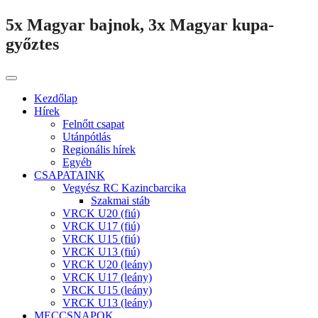
5x Magyar bajnok, 3x Magyar kupa-
győztes
Kezdőlap
Hírek
Felnőtt csapat
Utánpótlás
Regionális hírek
Egyéb
CSAPATAINK
Vegyész RC Kazincbarcika
Szakmai stáb
VRCK U20 (fiú)
VRCK U17 (fiú)
VRCK U15 (fiú)
VRCK U13 (fiú)
VRCK U20 (leány)
VRCK U17 (leány)
VRCK U15 (leány)
VRCK U13 (leány)
MECCSNAPOK