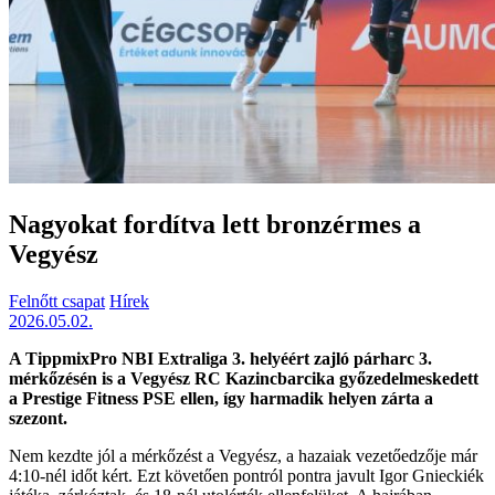
Nagyokat fordítva lett bronzérmes a
Vegyész
Felnőtt csapat
Hírek
2026.05.02.
A TippmixPro NBI Extraliga 3. helyéért zajló párharc 3.
mérkőzésén is a Vegyész RC Kazincbarcika győzedelmeskedett
a Prestige Fitness PSE ellen, így harmadik helyen zárta a
szezont.
Nem kezdte jól a mérkőzést a Vegyész, a hazaiak vezetőedzője már
4:10-nél időt kért. Ezt követően pontról pontra javult Igor Gnieckiék