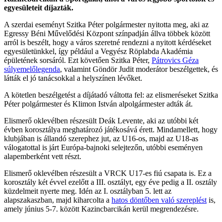
egyesületeit díjazták.
A szerdai eseményt Szitka Péter polgármester nyitotta meg, aki az
Egressy Béni Művelődési Központ színpadján állva többek között
arról is beszélt, hogy a város szeretné rendezni a nyitott kérdéseket
egyesületünkkel, így például a Vegyész Röplabda Akadémia
épületének sorsáról. Ezt követően Szitka Péter,
Pátrovics Géza
súlyemelőlegenda
, valamint Göndör Judit moderátor beszélgettek, és
látták el jó tanácsokkal a helyszínen lévőket.
A kötetlen beszélgetést a díjátadó váltotta fel: az elismeréseket Szitka
Péter polgármester és Klimon István alpolgármester adták át.
Elismerő oklevélben részesült Deák Levente, aki az utóbbi két
évben korosztálya meghatározó játékosává érett. Mindamellett, hogy
klubjában is állandó szerephez jut, az U16-os, majd az U18-as
válogatottal is járt Európa-bajnoki selejtezőn, utóbbi eseményen
alapemberként vett részt.
Elismerő oklevélben részesült a VRCK U17-es fiú csapata is. Ez a
korosztály két évvel ezelőtt a III. osztályt, egy éve pedig a II. osztály
küzdelmeit nyerte meg. Idén az I. osztályban 5. lett az
alapszakaszban, majd kiharcolta a
hatos döntőben való szereplést
is,
amely június 5-7. között Kazincbarcikán kerül megrendezésre.