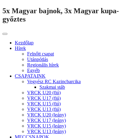
5x Magyar bajnok, 3x Magyar kupa-
győztes
Kezdőlap
Hírek
Felnőtt csapat
Utánpótlás
Regionális hírek
Egyéb
CSAPATAINK
Vegyész RC Kazincbarcika
Szakmai stáb
VRCK U20 (fiú)
VRCK U17 (fiú)
VRCK U15 (fiú)
VRCK U13 (fiú)
VRCK U20 (leány)
VRCK U17 (leány)
VRCK U15 (leány)
VRCK U13 (leány)
MECCSNAPOK