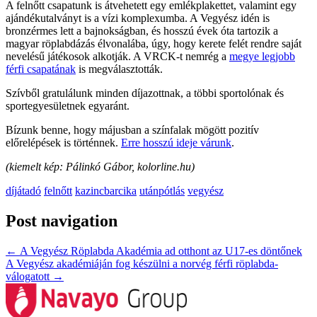
A felnőtt csapatunk is átvehetett egy emlékplakettet, valamint egy
ajándékutalványt is a vízi komplexumba. A Vegyész idén is
bronzérmes lett a bajnokságban, és hosszú évek óta tartozik a
magyar röplabdázás élvonalába, úgy, hogy kerete felét rendre saját
nevelésű játékosok alkotják. A VRCK-t nemrég a
megye legjobb
férfi csapatának
is megválasztották.
Szívből gratulálunk minden díjazottnak, a többi sportolónak és
sportegyesületnek egyaránt.
Bízunk benne, hogy májusban a színfalak mögött pozitív
előrelépések is történnek.
Erre hosszú ideje várunk
.
(kiemelt kép: Pálinkó Gábor, kolorline.hu)
díjátadó
felnőtt
kazincbarcika
utánpótlás
vegyész
Post navigation
←
A Vegyész Röplabda Akadémia ad otthont az U17-es döntőnek
A Vegyész akadémiáján fog készülni a norvég férfi röplabda-
válogatott
→