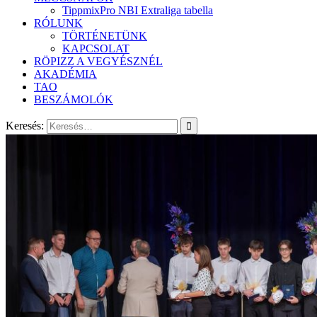
TippmixPro NBI Extraliga tabella
RÓLUNK
TÖRTÉNETÜNK
KAPCSOLAT
RÖPIZZ A VEGYÉSZNÉL
AKADÉMIA
TAO
BESZÁMOLÓK
Keresés: