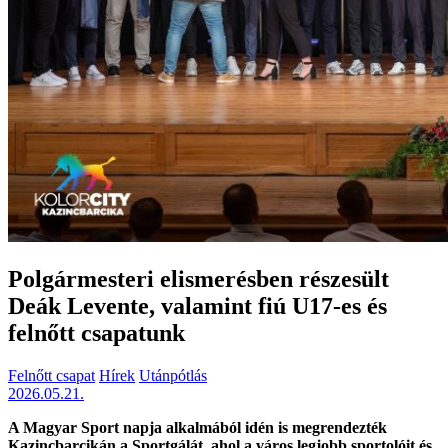
Polgármesteri elismerésben részesült
Deák Levente, valamint fiú U17-es és
felnőtt csapatunk
Felnőtt csapat
Hírek
Utánpótlás
2026.05.21.
A Magyar Sport napja alkalmából idén is megrendezték
Kazincbarcikán a Sportgálát, ahol a város legjobb sportolóit és