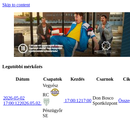
Skip to content
Legutóbbi mérkőzés
Dátum
Csapatok
Kezdés
Csarnok
Ci
Vegyész
RC
2026-05-02
Don Bosco
17:00:12
17:00
Össze
17:00:12
2026.05.02.
Sportközpont
Pénzügyőr
SE