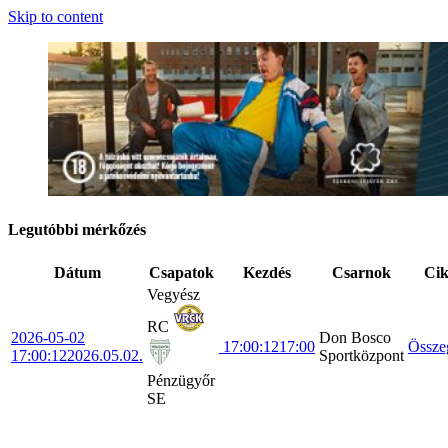
Skip to content
Legutóbbi mérkőzés
Dátum
Csapatok
Kezdés
Csarnok
Ci
Vegyész
RC
2026-05-02
Don Bosco
17:00:12
17:00
Össze
17:00:12
2026.05.02.
Sportközpont
Pénzügyőr
SE