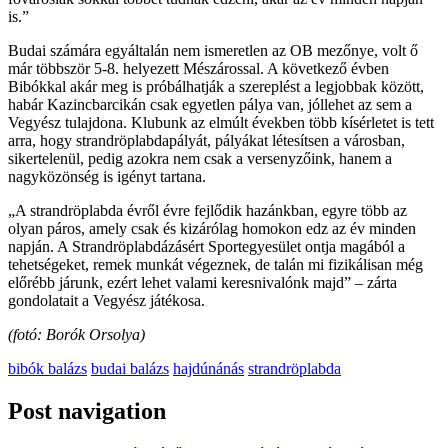
is.”
Budai számára egyáltalán nem ismeretlen az OB mezőnye, volt ő
már többször 5-8. helyezett Mészárossal. A következő évben
Bibókkal akár meg is próbálhatják a szereplést a legjobbak között,
habár Kazincbarcikán csak egyetlen pálya van, jóllehet az sem a
Vegyész tulajdona. Klubunk az elmúlt években több kísérletet is tett
arra, hogy strandröplabdapályát, pályákat létesítsen a városban,
sikertelenül, pedig azokra nem csak a versenyzőink, hanem a
nagyközönség is igényt tartana.
„A strandröplabda évről évre fejlődik hazánkban, egyre több az
olyan páros, amely csak és kizárólag homokon edz az év minden
napján. A Strandröplabdázásért Sportegyesület ontja magából a
tehetségeket, remek munkát végeznek, de talán mi fizikálisan még
előrébb járunk, ezért lehet valami keresnivalónk majd” – zárta
gondolatait a Vegyész játékosa.
(fotó: Borók Orsolya)
bibók balázs
budai balázs
hajdúnánás
strandröplabda
Post navigation