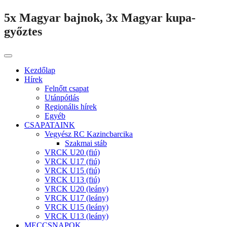
5x Magyar bajnok, 3x Magyar kupa-
győztes
Kezdőlap
Hírek
Felnőtt csapat
Utánpótlás
Regionális hírek
Egyéb
CSAPATAINK
Vegyész RC Kazincbarcika
Szakmai stáb
VRCK U20 (fiú)
VRCK U17 (fiú)
VRCK U15 (fiú)
VRCK U13 (fiú)
VRCK U20 (leány)
VRCK U17 (leány)
VRCK U15 (leány)
VRCK U13 (leány)
MECCSNAPOK