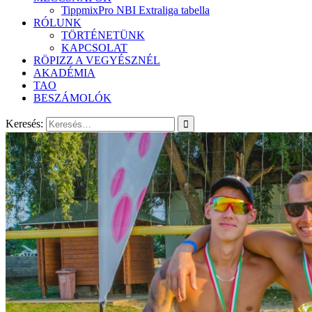
TippmixPro NBI Extraliga tabella
RÓLUNK
TÖRTÉNETÜNK
KAPCSOLAT
RÖPIZZ A VEGYÉSZNÉL
AKADÉMIA
TAO
BESZÁMOLÓK
Keresés: