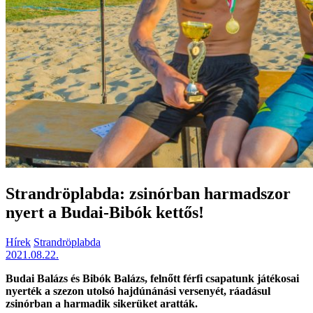
Strandröplabda: zsinórban harmadszor
nyert a Budai-Bibók kettős!
Hírek
Strandröplabda
2021.08.22.
Budai Balázs és Bibók Balázs, felnőtt férfi csapatunk játékosai
nyerték a szezon utolsó hajdúnánási versenyét, ráadásul
zsinórban a harmadik sikerüket aratták.