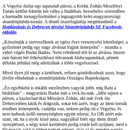
A Vegyész duója egy tapasztalt párost, a Krekk Zoltán-Meszlényi
Tamás kettőst fektette két vállra a fináléban, bezsebelve sorrendben
a harmadik tornagyőzelmüket a legnagyobb kelet-magyarországi
strandröplabda-tornán. A döntő összefoglalója megtekinthető a
Hajdúnánás és Debrecen térségi Strandröplabda SE Facebook-
oldalán
.
„Köszönjük a szervezőknek az egész éves versenyzési lehetőséget, a
győzelmet pedig egy nagy alvással fogjuk ünnepelni” – mondta a
videó végén Budai Balázs. Nem véletlenül tért ki az alvásra, hiszen
már három hét felkészülésen túlvannak klubcsapatukkal, péntek
délután például még atletizáltak a többi vegyészessel.
Mivel ilyen jól megy a kettősnek, erősen gondolkodnak azon, hogy
jövőre elindulnak a strandröplabda Országos Bajnokságon.
„Én egyébként is inkább mezőnyben vagyok jobb, míg Balu a
blokkban” – magyarázta Budai már a vrck.hu-nak. „Idén sajnos a
párom, a kazincbarcikai Mészáros Zoltán, aki már évek óta
Debrecenben lakik és dolgozik, sokat tett azért, hogy az itteni tornák
rendben lemenjenek, családja van, nekem pedig ott a Vegyész, és
nem tudtunk kellő mennyiségben együtt edzeni. Az OB azért más
szint, ott, ha a nyolc közé jutsz, nagyjából felér egy itteni döntő
szerepléssel, a négy közé kerülésért pedig extrát kell nyújtani, mert a
fővárosiak sokkal többet tudnak edzeni, akár az év minden napján