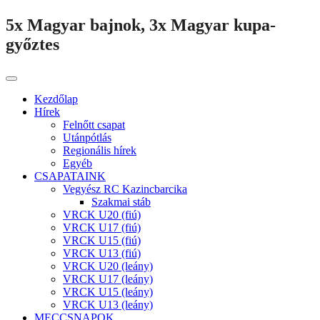
5x Magyar bajnok, 3x Magyar kupa-
győztes
Kezdőlap
Hírek
Felnőtt csapat
Utánpótlás
Regionális hírek
Egyéb
CSAPATAINK
Vegyész RC Kazincbarcika
Szakmai stáb
VRCK U20 (fiú)
VRCK U17 (fiú)
VRCK U15 (fiú)
VRCK U13 (fiú)
VRCK U20 (leány)
VRCK U17 (leány)
VRCK U15 (leány)
VRCK U13 (leány)
MECCSNAPOK