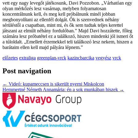
vett egy nagy levegőt játékosunk, Davi Pozzobon. „Várhatóan egy
olyan mérkőzés lesz vasárnap, melyben folyamatosan
koncentrálnunk kell, és meg kell próbálnunk minél jobban
megbonyolítani az ellenfél dolgát. Ők is szenvednek néhány
sérüléstől a csapatban, mint mi, és ők sem tudtak teljes kerettel
játszani az elmúlt néhány fordulóban.” Majd Davi hozzátette, főleg
számára lesz próbatétel ez a találkozó, hiszen mindenki jól ismeri őt
a túloldalt. „Emellett érzemekkel teli találkozó lesz nekem, hiszen a
barátaim ellen kell majd pályára lépnem.”
előzetes
extraliga
greenplan-vrck
kazincbarcika
vegyész
vrck
Post navigation
←
Videó: kupameccsen is sikerült nyerni Miskolcon
Hemmertné Németh Annamária: én a sok munkában hiszek
→