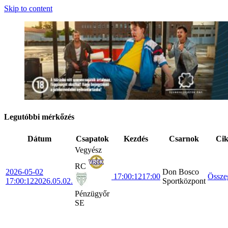
Skip to content
Legutóbbi mérkőzés
Dátum
Csapatok
Kezdés
Csarnok
Ci
Vegyész
RC
2026-05-02
Don Bosco
17:00:12
17:00
Össze
17:00:12
2026.05.02.
Sportközpont
Pénzügyőr
SE