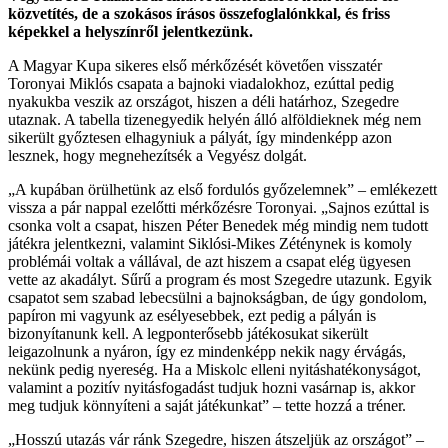
közvetítés, de a szokásos írásos összefoglalónkkal, és friss
képekkel a helyszínről jelentkezünk.
A Magyar Kupa sikeres első mérkőzését követően visszatér
Toronyai Miklós csapata a bajnoki viadalokhoz, ezúttal pedig
nyakukba veszik az országot, hiszen a déli határhoz, Szegedre
utaznak. A tabella tizenegyedik helyén álló alföldieknek még nem
sikerült győztesen elhagyniuk a pályát, így mindenképp azon
lesznek, hogy megnehezítsék a Vegyész dolgát.
„A kupában örülhetünk az első fordulós győzelemnek” – emlékezett
vissza a pár nappal ezelőtti mérkőzésre Toronyai. „Sajnos ezúttal is
csonka volt a csapat, hiszen Péter Benedek még mindig nem tudott
játékra jelentkezni, valamint Siklósi-Mikes Zéténynek is komoly
problémái voltak a vállával, de azt hiszem a csapat elég ügyesen
vette az akadályt. Sűrű a program és most Szegedre utazunk. Egyik
csapatot sem szabad lebecsülni a bajnokságban, de úgy gondolom,
papíron mi vagyunk az esélyesebbek, ezt pedig a pályán is
bizonyítanunk kell. A legponterősebb játékosukat sikerült
leigazolnunk a nyáron, így ez mindenképp nekik nagy érvágás,
nekünk pedig nyereség. Ha a Miskolc elleni nyitáshatékonyságot,
valamint a pozitív nyitásfogadást tudjuk hozni vasárnap is, akkor
meg tudjuk könnyíteni a saját játékunkat” – tette hozzá a tréner.
„Hosszú utazás vár ránk Szegedre, hiszen átszeljük az országot” –