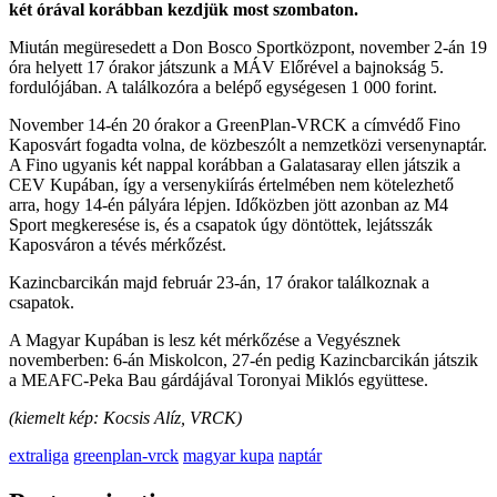
két órával korábban kezdjük most szombaton.
Miután megüresedett a Don Bosco Sportközpont, november 2-án 19
óra helyett 17 órakor játszunk a MÁV Előrével a bajnokság 5.
fordulójában. A találkozóra a belépő egységesen 1 000 forint.
November 14-én 20 órakor a GreenPlan-VRCK a címvédő Fino
Kaposvárt fogadta volna, de közbeszólt a nemzetközi versenynaptár.
A Fino ugyanis két nappal korábban a Galatasaray ellen játszik a
CEV Kupában, így a versenykiírás értelmében nem kötelezhető
arra, hogy 14-én pályára lépjen. Időközben jött azonban az M4
Sport megkeresése is, és a csapatok úgy döntöttek, lejátsszák
Kaposváron a tévés mérkőzést.
Kazincbarcikán majd február 23-án, 17 órakor találkoznak a
csapatok.
A Magyar Kupában is lesz két mérkőzése a Vegyésznek
novemberben: 6-án Miskolcon, 27-én pedig Kazincbarcikán játszik
a MEAFC-Peka Bau gárdájával Toronyai Miklós együttese.
(kiemelt kép: Kocsis Alíz, VRCK)
extraliga
greenplan-vrck
magyar kupa
naptár