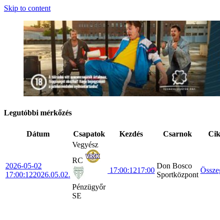
Skip to content
Legutóbbi mérkőzés
Dátum
Csapatok
Kezdés
Csarnok
Ci
Vegyész
RC
2026-05-02
Don Bosco
17:00:12
17:00
Össze
17:00:12
2026.05.02.
Sportközpont
Pénzügyőr
SE