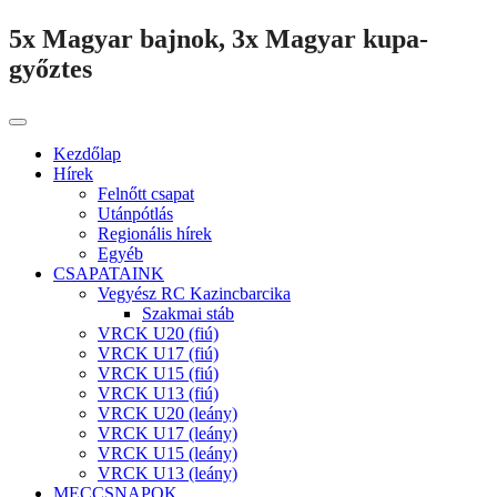
5x Magyar bajnok, 3x Magyar kupa-
győztes
Kezdőlap
Hírek
Felnőtt csapat
Utánpótlás
Regionális hírek
Egyéb
CSAPATAINK
Vegyész RC Kazincbarcika
Szakmai stáb
VRCK U20 (fiú)
VRCK U17 (fiú)
VRCK U15 (fiú)
VRCK U13 (fiú)
VRCK U20 (leány)
VRCK U17 (leány)
VRCK U15 (leány)
VRCK U13 (leány)
MECCSNAPOK