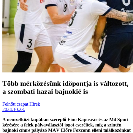
Több mérkőzésünk időpontja is változott,
a szombati hazai bajnokié is
Felnőtt csapat
Hírek
2024.10.28.
A nemzetközi kupában szereplő Fino Kaposvár és az M4 Sport
kérésére a felek pályaválasztói jogot cseréltek, míg a szintén
bajnoki címre pályázó MÁV Előre Foxconn elleni találkozónkat