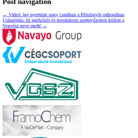
Post navigation
←
Videó: így nyertünk nagy csatában a Pénzügyőr otthonában
Utánpótlás: tíz mérkőzés és tizenhárom szettgyőzelem íródott a
Vegyész neve mellé
→