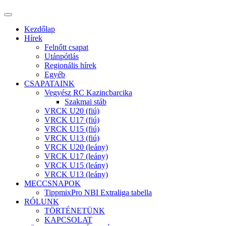
Kezdőlap
Hírek
Felnőtt csapat
Utánpótlás
Regionális hírek
Egyéb
CSAPATAINK
Vegyész RC Kazincbarcika
Szakmai stáb
VRCK U20 (fiú)
VRCK U17 (fiú)
VRCK U15 (fiú)
VRCK U13 (fiú)
VRCK U20 (leány)
VRCK U17 (leány)
VRCK U15 (leány)
VRCK U13 (leány)
MECCSNAPOK
TippmixPro NBI Extraliga tabella
RÓLUNK
TÖRTÉNETÜNK
KAPCSOLAT