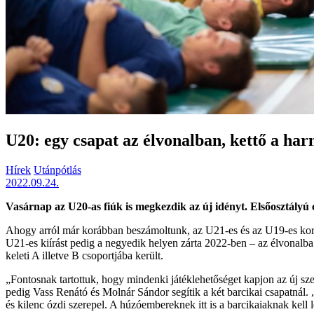
U20: egy csapat az élvonalban, kettő a ha
Hírek
Utánpótlás
2022.09.24.
Vasárnap az U20-as fiúk is megkezdik az új idényt. Elsőosztál
Ahogy arról már korábban beszámoltunk, az U21-es és az U19-es koros
U21-es kiírást pedig a negyedik helyen zárta 2022-ben – az élvonal
keleti A illetve B csoportjába került.
„Fontosnak tartottuk, hogy mindenki játéklehetőséget kapjon az új sze
pedig Vass Renátó és Molnár Sándor segítik a két barcikai csapatnál. 
és kilenc ózdi szerepel. A húzóembereknek itt is a barcikaiaknak kell 