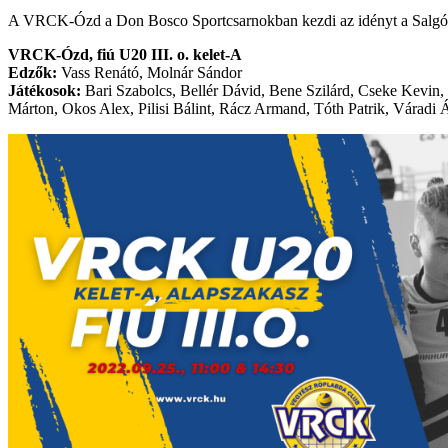
A VRCK-Ózd a Don Bosco Sportcsarnokban kezdi az idényt a Salgót
VRCK-Ózd, fiú U20 III. o. kelet-A
Edzők:
Vass Renátó, Molnár Sándor
Játékosok:
Bari Szabolcs, Bellér Dávid, Bene Szilárd, Cseke Kevin,
Márton, Okos Alex, Pilisi Bálint, Rácz Armand, Tóth Patrik, Váradi 