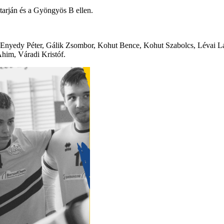
arján és a Gyöngyös B ellen.
 Enyedy Péter, Gálik Zsombor, Kohut Bence, Kohut Szabolcs, Lévai Lás
Áhim, Váradi Kristóf.