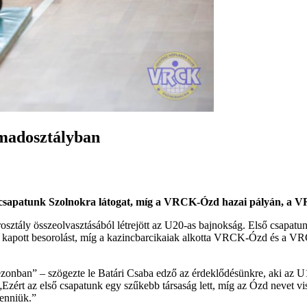
rmadosztályban
yú csapatunk Szolnokra látogat, míg a VRCK-Ózd hazai pályán, a 
ztály összeolvasztásából létrejött az U20-as bajnokság. Első csapatun
ba kapott besorolást, míg a kazincbarcikaiak alkotta VRCK-Ózd és a V
zonban” – szögezte le Batári Csaba edző az érdeklődésünkre, aki az U15
„Ezért az első csapatunk egy szűkebb társaság lett, míg az Ózd nevet vi
lenniük.”