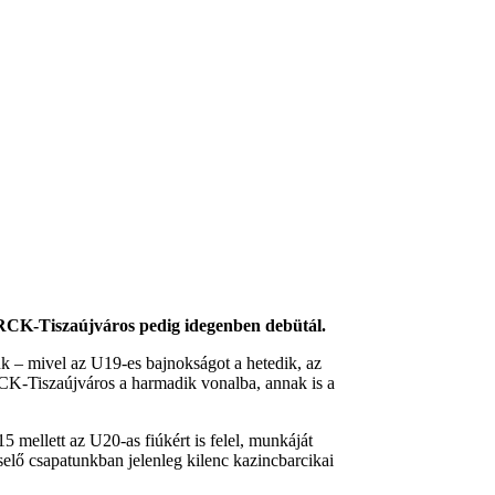
VRCK-Tiszaújváros pedig idegenben debütál.
k – mivel az U19-es bajnokságot a hetedik, az
RCK-Tiszaújváros a harmadik vonalba, annak is a
 mellett az U20-as fiúkért is felel, munkáját
selő csapatunkban jelenleg kilenc kazincbarcikai