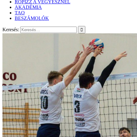
RÖPIZZ A VEGYÉSZNÉL
AKADÉMIA
TAO
BESZÁMOLÓK
Keresés: