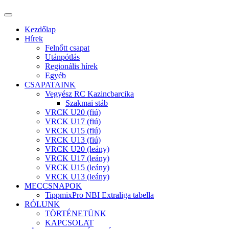
Kezdőlap
Hírek
Felnőtt csapat
Utánpótlás
Regionális hírek
Egyéb
CSAPATAINK
Vegyész RC Kazincbarcika
Szakmai stáb
VRCK U20 (fiú)
VRCK U17 (fiú)
VRCK U15 (fiú)
VRCK U13 (fiú)
VRCK U20 (leány)
VRCK U17 (leány)
VRCK U15 (leány)
VRCK U13 (leány)
MECCSNAPOK
TippmixPro NBI Extraliga tabella
RÓLUNK
TÖRTÉNETÜNK
KAPCSOLAT