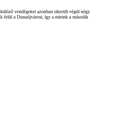
nélkülöző vendégeket azonban sikerült végül négy
k felül a Dunaújvárost, így a mieink a második