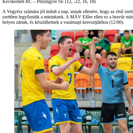
Kecskeméti RC – Pénzügyőr SE (12, -22, 16, 18)
A Vegyész számára jól indult a nap, annak ellenére, hogy az első sze
szettben legyőzniük a mieinknek. A MÁV Előre ellen ez a bravúr már n
helyen zártak, és készülhetnek a vasárnapi keresztjátékra (12:00).