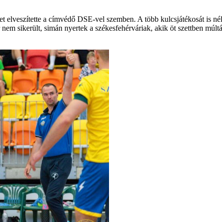
ttet elveszítette a címvédő DSE-vel szemben. A több kulcsjátékosát is 
em sikerült, simán nyertek a székesfehérváriak, akik öt szettben múltá