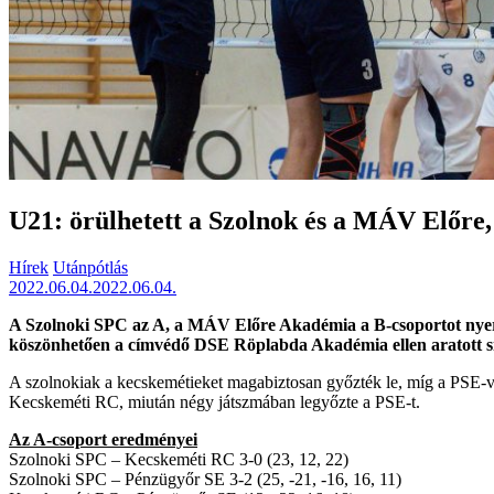
U21: örülhetett a Szolnok és a MÁV Előre,
Hírek
Utánpótlás
2022.06.04.
2022.06.04.
A Szolnoki SPC az A, a MÁV Előre Akadémia a B-csoportot nyer
köszönhetően a címvédő DSE Röplabda Akadémia ellen aratott s
A szolnokiak a kecskemétieket magabiztosan győzték le, míg a PSE-vel
Kecskeméti RC, miután négy játszmában legyőzte a PSE-t.
Az A-csoport eredményei
Szolnoki SPC – Kecskeméti RC 3-0 (23, 12, 22)
Szolnoki SPC – Pénzügyőr SE 3-2 (25, -21, -16, 16, 11)