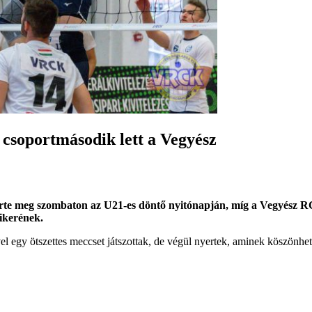
 csoportmásodik lett a Vegyész
te meg szombaton az U21-es döntő nyitónapján, míg a Vegyész RC
ikerének.
 egy ötszettes meccset játszottak, de végül nyertek, aminek köszönhető