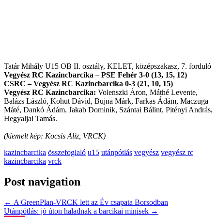
Tatár Mihály U15 OB II. osztály, KELET, középszakasz, 7. forduló
Vegyész RC Kazincbarcika – PSE Fehér 3-0 (13, 15, 12)
CSRC – Vegyész RC Kazincbarcika 0-3 (21, 10, 15)
Vegyész RC Kazincbarcika:
Volenszki Áron, Máthé Levente,
Balázs László, Kohut Dávid, Bujna Márk, Farkas Ádám, Maczuga
Máté, Dankó Ádám, Jakab Dominik, Szántai Bálint, Pitényi András,
Hegyaljai Tamás.
(kiemelt kép: Kocsis Alíz, VRCK)
kazincbarcika
összefoglaló
u15
utánpótlás
vegyész
vegyész rc
kazincbarcika
vrck
Post navigation
←
A GreenPlan-VRCK lett az Év csapata Borsodban
Utánpótlás: jó úton haladnak a barcikai minisek
→