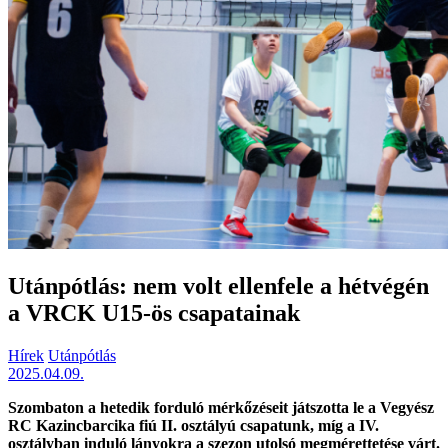
Utánpótlás: nem volt ellenfele a hétvégén
a VRCK U15-ös csapatainak
Hírek
Utánpótlás
2025.04.09.
Szombaton a hetedik forduló mérkőzéseit játszotta le a Vegyész
RC Kazincbarcika fiú II. osztályú csapatunk, míg a IV.
osztályban induló lányokra a szezon utolsó megmérettetése várt.