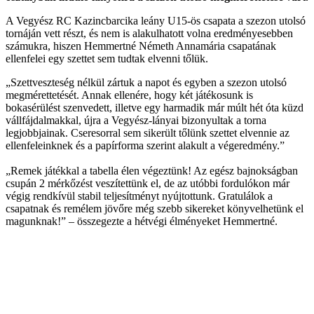
A Vegyész RC Kazincbarcika leány U15-ös csapata a szezon utolsó
tornáján vett részt, és nem is alakulhatott volna eredményesebben
számukra, hiszen Hemmertné Németh Annamária csapatának
ellenfelei egy szettet sem tudtak elvenni tőlük.
„Szettveszteség nélkül zártuk a napot és egyben a szezon utolsó
megmérettetését. Annak ellenére, hogy két játékosunk is
bokasérülést szenvedett, illetve egy harmadik már múlt hét óta küzd
vállfájdalmakkal, újra a Vegyész-lányai bizonyultak a torna
legjobbjainak. Cseresorral sem sikerült tőlünk szettet elvennie az
ellenfeleinknek és a papírforma szerint alakult a végeredmény.”
„Remek játékkal a tabella élen végeztünk! Az egész bajnokságban
csupán 2 mérkőzést veszítettünk el, de az utóbbi fordulókon már
végig rendkívül stabil teljesítményt nyújtottunk. Gratulálok a
csapatnak és remélem jövőre még szebb sikereket könyvelhetünk el
magunknak!” – összegezte a hétvégi élményeket Hemmertné.