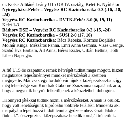
dr. Kotsis Attiláné Leány U15 OB IV. osztály, Kelet-B, Nyírbátor
Nyíregyháza-Fehér – Vegyész RC Kazincbarcika 0-3 (-16, -18,
-24)
Vegyész RC Kazincbarcika – DVTK-Fehér 3-0 (6, 19, 11)
Kelet 1-3.
Báthory DSE – Vegyész RC Kazincbarcika 0-2 (-15, -24)
Vegyész RC Kazincbarcika – SUSI 2-0 (17, 16)
Vegyész RC Kazincbarcika:
Rácz Rebeka, Kormos Boglárka,
Molnár Kinga, Mészáros Panna, Emri Anna Gemma, Vizes Csenge,
Szabó Éva Barbara, Áll Anna, Béres Eszter, Urbán Bettina, Tóth
Lilien Napsugár.
A fiú U15-ös csapatunk remek hétvégét tudhat maga mögött, hiszen
magabiztos teljesítménnyel mindkét mérkőzését 3 szettben
megnyerte. Már csak egy forduló vár rájuk a középszakaszban, így
még lehetősége van Kundrák Gáborné Zsuzsanna csapatának arra,
hogy a negyedik helyről felkerüljenek a képzeletbeli dobogóra.
„Könnyed játékkal tudtuk hozni a mérkőzéseket. Annak is örülök,
hogy volt lehetőségünk kipróbálni többféle felállást. Mindenki aki
ma pályára lépet hozzá tudott tenni a győzelemhez. Gratulálok a
fiúknak”- összegezte a középszakasz hetedik tornáját trénerünk.