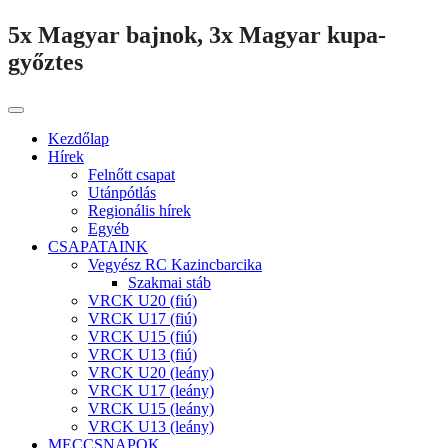
5x Magyar bajnok, 3x Magyar kupa-
győztes
Kezdőlap
Hírek
Felnőtt csapat
Utánpótlás
Regionális hírek
Egyéb
CSAPATAINK
Vegyész RC Kazincbarcika
Szakmai stáb
VRCK U20 (fiú)
VRCK U17 (fiú)
VRCK U15 (fiú)
VRCK U13 (fiú)
VRCK U20 (leány)
VRCK U17 (leány)
VRCK U15 (leány)
VRCK U13 (leány)
MECCSNAPOK