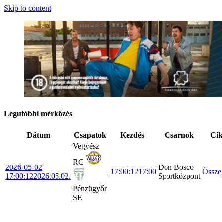
Skip to content
Legutóbbi mérkőzés
Dátum
Csapatok
Kezdés
Csarnok
Ci
Vegyész
RC
2026-05-02
Don Bosco
17:00:12
17:00
Össze
17:00:12
2026.05.02.
Sportközpont
Pénzügyőr
SE