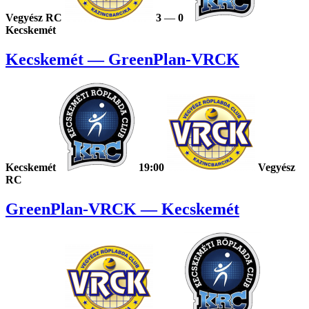
Vegyész RC
3
—
0
Kecskemét
Kecskemét — GreenPlan-VRCK
Kecskemét
19:00
Vegyész
RC
GreenPlan-VRCK — Kecskemét