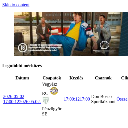
Skip to content
Legutóbbi mérkőzés
Dátum
Csapatok
Kezdés
Csarnok
Ci
Vegyész
RC
2026-05-02
Don Bosco
17:00:12
17:00
Össze
17:00:12
2026.05.02.
Sportközpont
Pénzügyőr
SE