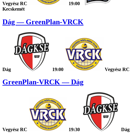
Vegyész RC
19:00
Kecskemét
Dág — GreenPlan-VRCK
Dág
19:00
Vegyész RC
GreenPlan-VRCK — Dág
Vegyész RC
19:30
Dág