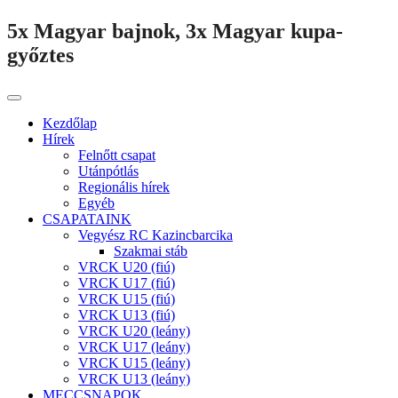
5x Magyar bajnok, 3x Magyar kupa-
győztes
Kezdőlap
Hírek
Felnőtt csapat
Utánpótlás
Regionális hírek
Egyéb
CSAPATAINK
Vegyész RC Kazincbarcika
Szakmai stáb
VRCK U20 (fiú)
VRCK U17 (fiú)
VRCK U15 (fiú)
VRCK U13 (fiú)
VRCK U20 (leány)
VRCK U17 (leány)
VRCK U15 (leány)
VRCK U13 (leány)
MECCSNAPOK