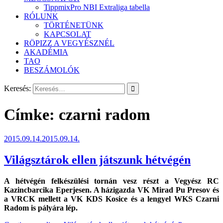
TippmixPro NBI Extraliga tabella
RÓLUNK
TÖRTÉNETÜNK
KAPCSOLAT
RÖPIZZ A VEGYÉSZNÉL
AKADÉMIA
TAO
BESZÁMOLÓK
Keresés:
Címke:
czarni radom
2015.09.14.
2015.09.14.
Világsztárok ellen játszunk hétvégén
A hétvégén felkészülési tornán vesz részt a Vegyész RC
Kazincbarcika Eperjesen. A házigazda VK Mirad Pu Presov és
a VRCK mellett a VK KDS Kosice és a lengyel WKS Czarni
Radom is pályára lép.