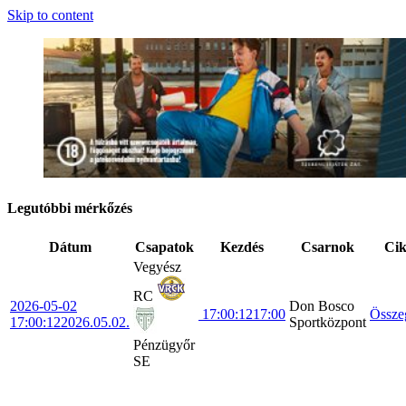
Skip to content
Legutóbbi mérkőzés
Dátum
Csapatok
Kezdés
Csarnok
Ci
Vegyész
RC
2026-05-02
Don Bosco
17:00:12
17:00
Össze
17:00:12
2026.05.02.
Sportközpont
Pénzügyőr
SE