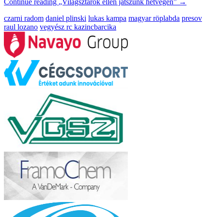
Continue reading
„Világsztárok ellen játszunk hétvégén”
→
czarni radom
daniel plinski
lukas kampa
magyar röplabda
presov
raul lozano
vegyész rc kazincbarcika