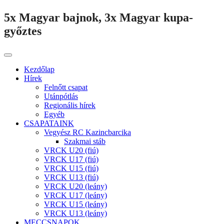
5x Magyar bajnok, 3x Magyar kupa-
győztes
Kezdőlap
Hírek
Felnőtt csapat
Utánpótlás
Regionális hírek
Egyéb
CSAPATAINK
Vegyész RC Kazincbarcika
Szakmai stáb
VRCK U20 (fiú)
VRCK U17 (fiú)
VRCK U15 (fiú)
VRCK U13 (fiú)
VRCK U20 (leány)
VRCK U17 (leány)
VRCK U15 (leány)
VRCK U13 (leány)
MECCSNAPOK