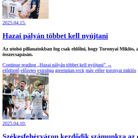
2025.04.15.
Hazai pályán többet kell nyújtani
Az utolsó pillanatokban fog csak eldőlni, hogy Toronyai Miklós
összecsapásán.
Continue reading
„Hazai pályán többet kell nyújtani”
→
elődöntő
előzetes
extraliga
greenplan-vrck
máv előre
toronyai miklós
2025.04.10.
Székesfehérváron kezdődik számunkra az 