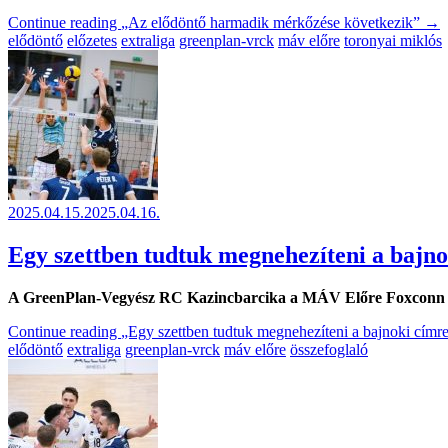
Continue reading
„Az elődöntő harmadik mérkőzése következik”
→
elődöntő
előzetes
extraliga
greenplan-vrck
máv előre
toronyai miklós
2025.04.15.
2025.04.16.
Egy szettben tudtuk megnehezíteni a bajno
A GreenPlan-Vegyész RC Kazincbarcika a MÁV Előre Foxconn cs
Continue reading
„Egy szettben tudtuk megnehezíteni a bajnoki címre
elődöntő
extraliga
greenplan-vrck
máv előre
összefoglaló