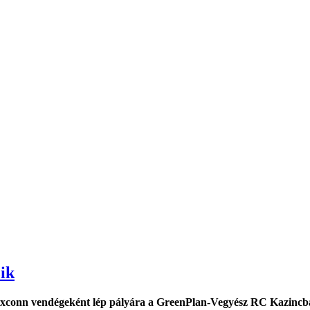
ik
xconn vendégeként lép pályára a GreenPlan-Vegyész RC Kazincbar