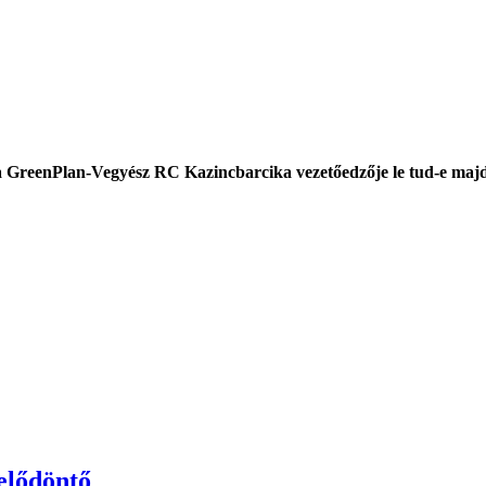
, a GreenPlan-Vegyész RC Kazincbarcika vezetőedzője le tud-e majd
elődöntő