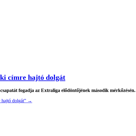
ki címre hajtó dolgát
apatát fogadja az Extraliga elődöntőjének második mérkőzésén.
 hajtó dolgát”
→