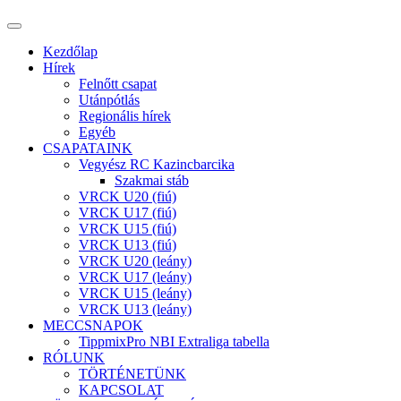
Kezdőlap
Hírek
Felnőtt csapat
Utánpótlás
Regionális hírek
Egyéb
CSAPATAINK
Vegyész RC Kazincbarcika
Szakmai stáb
VRCK U20 (fiú)
VRCK U17 (fiú)
VRCK U15 (fiú)
VRCK U13 (fiú)
VRCK U20 (leány)
VRCK U17 (leány)
VRCK U15 (leány)
VRCK U13 (leány)
MECCSNAPOK
TippmixPro NBI Extraliga tabella
RÓLUNK
TÖRTÉNETÜNK
KAPCSOLAT